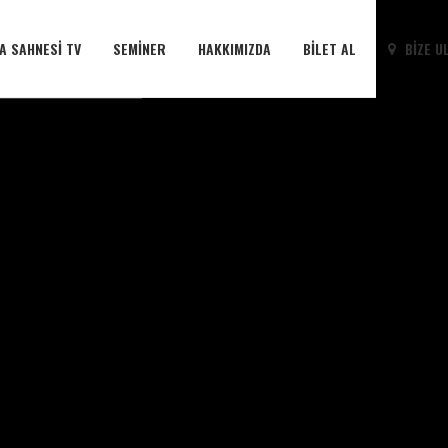
A SAHNESI TV
SEMINER
HAKKIMIZDA
BILET AL
BIZE U