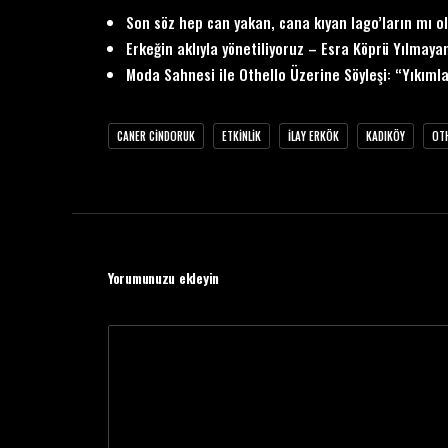
Son söz hep can yakan, cana kıyan Iago’ların mı o
Erkeğin aklıyla yönetiliyoruz – Esra Köprü Yılmaya
Moda Sahnesi ile Othello Üzerine Söyleşi: “Yıkıml
CANER CINDORUK
ETKINLIK
ILAY ERKÖK
KADIKÖY
OT
Yorumunuzu ekleyin