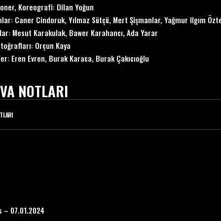
oner, Koreografi:
Dilan Yoğun
nlar:
Caner Cindoruk
,
Yılmaz Sütçü
,
Mert Şişmanlar
, Yağmur Ilgım Özt
lar: Mesut Karakulak, Bawer Karahancı, Ada Yarar
toğrafları: Orçun Kaya
ler: Eren Evren, Burak Karaca, Burak Çakıcıoğlu
VA NOTLARI
TLARI
s – 07.01.2024