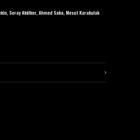
ekin,
Seray Akülker
, A
hmed Saka
,
Mesut Karakulak