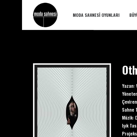
MODA SAHNESI OYUNLARI
BÜY
Oth
Yazan:
Yönete
Çevire
Sahne 
Müzik:
Işık Ta
Projeks