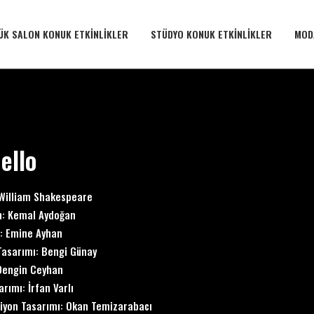
ÜK SALON KONUK ETKINLIKLER
STÜDYO KONUK ETKINLIKLER
MOD
ello
William Shakespeare
n:
Kemal Aydoğan
n:
Emine Ayhan
Tasarımı:
Bengi Günay
Dengin Ceyhan
sarımı:
İrfan Varlı
iyon Tasarımı: Okan Temizarabacı