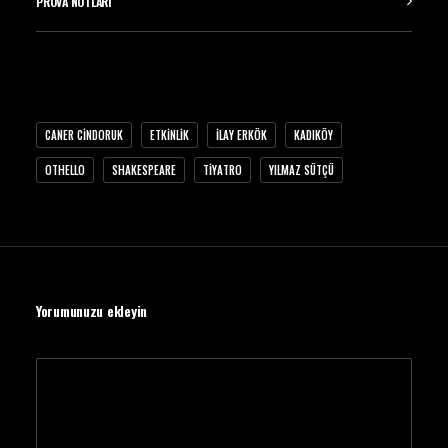
PROVA NOTLARI
CANER CINDORUK
ETKINLIK
ILAY ERKÖK
KADIKÖY
OTHELLO
SHAKESPEARE
TIYATRO
YILMAZ SÜTÇÜ
Yorumunuzu ekleyin