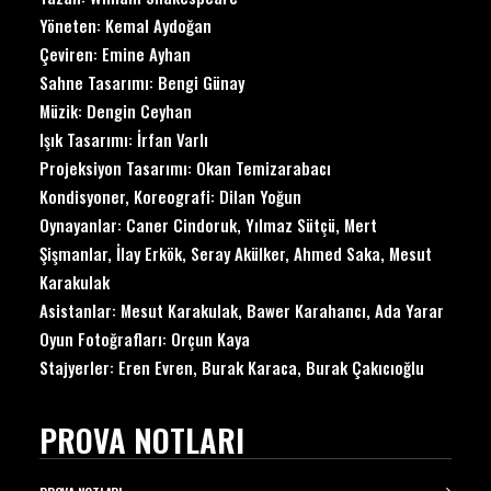
Yöneten:
Kemal Aydoğan
Çeviren:
Emine Ayhan
Sahne Tasarımı:
Bengi Günay
Müzik:
Dengin Ceyhan
Işık Tasarımı:
İrfan Varlı
Projeksiyon Tasarımı: Okan Temizarabacı
Kondisyoner, Koreografi:
Dilan Yoğun
Oynayanlar:
Caner Cindoruk
,
Yılmaz Sütçü
,
Mert
Şişmanlar
,
İlay Erkök
,
Seray Akülker
, A
hmed Saka
,
Mesut
Karakulak
Asistanlar: Mesut Karakulak, Bawer Karahancı, Ada Yarar
Oyun Fotoğrafları: Orçun Kaya
Stajyerler: Eren Evren, Burak Karaca, Burak Çakıcıoğlu
PROVA NOTLARI