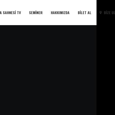
A SAHNESI TV
SEMINER
HAKKIMIZDA
BILET AL
BIZE U