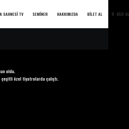
A SAHNESI TV
SEMINER
HAKKIMIZDA
BILET AL
BIZE U
un oldu.
eşitli özel tiyatrolarda çalıştı.