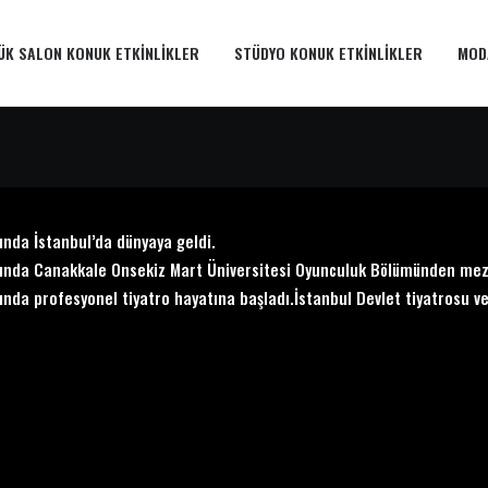
ÜK SALON KONUK ETKINLIKLER
STÜDYO KONUK ETKINLIKLER
MOD
lında İstanbul’da dünyaya geldi.
lında Canakkale Onsekiz Mart Üniversitesi Oyunculuk Bölümünden mez
lında profesyonel tiyatro hayatına başladı.İstanbul Devlet tiyatrosu ve ç