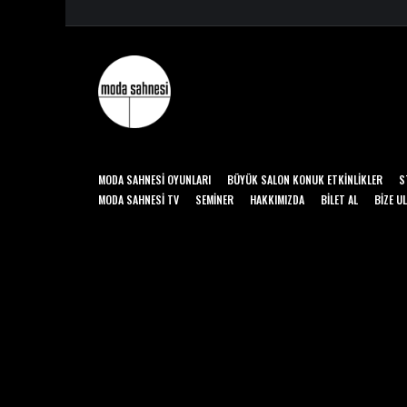
MODA SAHNESI OYUNLARI
BÜYÜK SALON KONUK ETKINLIKLER
S
MODA SAHNESI TV
SEMINER
HAKKIMIZDA
BILET AL
BIZE U
© 2026 Moda Sahnesi. All rights reserved