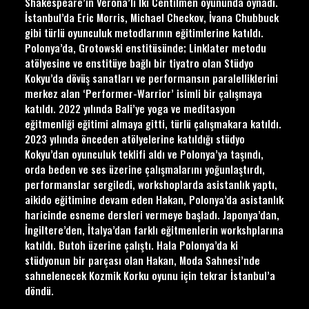
Shakespeare’in Verona’lı İki Centilmen oyununda oynadı.
İstanbul’da Eric Morris, Michael Checkov, İvana Chubbuck
gibi türlü oyunculuk metodlarının eğitimlerine katıldı.
Polonya’da, Grotowski enstitüsünde; Linklater metodu
atölyesine ve enstitüye bağlı bir tiyatro olan Stüdyo
Kokyu’da dövüş sanatları ve performansın paralelliklerini
merkez alan ‘Performer-Warrior’ isimli bir çalışmaya
katıldı. 2022 yılında Bali’ye yoga ve meditasyon
eğitmenliği eğitimi almaya gitti, türlü çalışmakara katıldı.
2023 yılında önceden atölyelerine katıldığı stüdyo
Kokyu’dan oyunculuk teklifi aldı ve Polonya’ya taşındı,
orda beden ve ses üzerine çalışmalarını yoğunlaştırdı,
performanslar sergiledi, workshoplarda asistanlık yaptı,
aikido eğitimine devam eden Hakan, Polonya’da asistanlık
haricinde esneme dersleri vermeye başladı. Japonya’dan,
İngiltere’den, İtalya’dan farklı eğitmenlerin workshplarına
katıldı. Butoh üzerine çalıştı. Hala Polonya’da ki
stüdyonun bir parçası olan Hakan, Moda Sahnesi’nde
sahnelenecek Kozmik Korku oyunu için tekrar İstanbul’a
döndü.