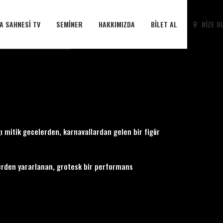
A SAHNESI TV
SEMINER
HAKKIMIZDA
BILET AL
BIZE U
ığı mitik gecelerden, karnavallardan gelen bir figür
lerden yararlanan, grotesk bir performans