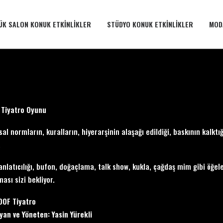
ÜK SALON KONUK ETKINLIKLER
STÜDYO KONUK ETKINLIKLER
MOD
 Tiyatro Oyunu
al normların, kuralların, hiyerarşinin alaşağı edildiği, baskının kalkt
.
anlatıcılığı, bufon, doğaçlama, talk show, kukla, çağdaş mim gibi öğe
ası sizi bekliyor.
DOF Tiyatro
yan ve Yöneten: Yasin Yürekli