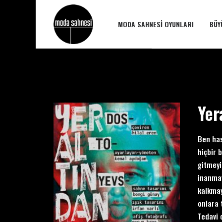
MODA SAHNESI OYUNLARI
BÜY
Yer
Ben has
hiçbir 
gitmeyi
inanmay
kalkmay
onlara 
Tedavi 