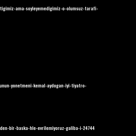
ettigimiz-ama-soyleyemedigimiz-o-olumsuz-tarafi-
unun-yonetmeni-kemal-aydogan-iyi-tiyatro-
eden-bir-baska-hle-evrilemiyoruz-galiba-i-24744