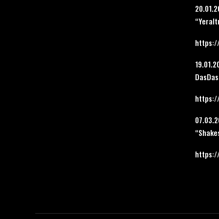
20.01.
“Yeralt
https:/
19.01.
DasDas´
https:/
07.03.
“Shakes
https:/