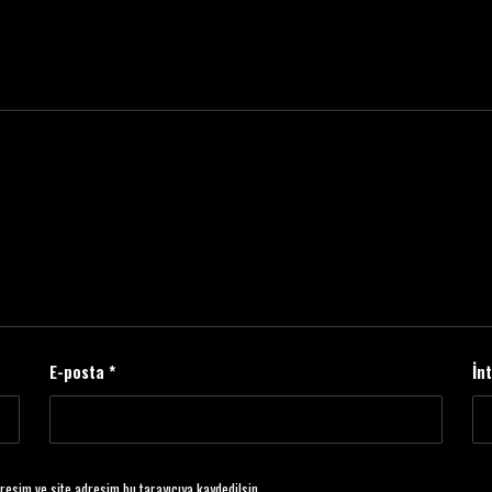
E-posta
*
İn
resim ve site adresim bu tarayıcıya kaydedilsin.