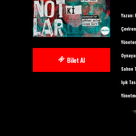
Yazan:
F
Çeviren
Yönete
Oynaya
Bilet Al
Sahne 
Işık Tas
Yönetme