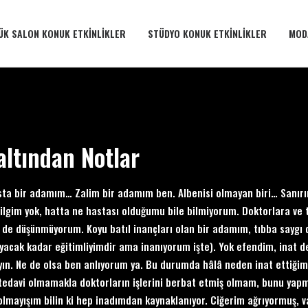
ÜK SALON KONUK ETKINLIKLER
STÜDYO KONUK ETKINLIKLER
MOD
altından Notlar
ta bir adamım… Zalim bir adamım ben. Albenisi olmayan biri… Sanırı
bilgim yok, hatta ne hastası olduğumu bile bilmiyorum. Doktorlara ve
 de düşünmüyorum. Koyu batıl inançları olan bir adamım, tıbba saygı 
acak kadar eğitimliyimdir ama inanıyorum işte). Yok efendim, inat d
ın. Ne de olsa ben anlıyorum ya. Bu durumda hâlâ neden inat ettiğimi
tedavi olmamakla doktorların işlerini berbat etmiş olmam, bunu yapma
olmayışım bilin ki hep inadımdan kaynaklanıyor. Ciğerim ağrıyormuş, v