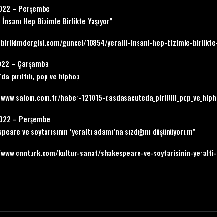
2022 – Perşembe
ı İnsanı Hep Bizimle Birlikte Yaşıyor”
/birikimdergisi.com/guncel/10854/yeralti-insani-hep-bizimle-birlikte
2022 – Çarşamba
da pırıltılı, pop ve hiphop
/www.salom.com.tr/haber-121015-dasdasacuteda_piriltili_pop_ve_hip
2022 – Perşembe
peare ve soytarısının ‘yeraltı adamı’na sızdığını düşünüyorum”
/www.cnnturk.com/kultur-sanat/shakespeare-ve-soytarisinin-yeralt