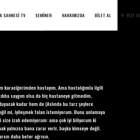
A SAHNESI TV
SEMINER
HAKKIMIZDA
BILET AL
BIZE U
m karaciğerimden hastayım. Ama hastalığımla ilgili
 tıbba saygım olsa da hiç hastaneye gitmedim,
duyacak kadar hem de (Aslında bu tarz şeylere
eğil mi, iyileşmek falan istemiyorum. Bunu anlamaya
 size izah edemiyorum: ama çok iyi biliyorum ki
k yalnızca bana zarar verir, başka kimseye değil.
arsın daha beter ağrısın.