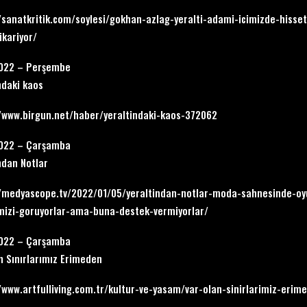
/sanatkritik.com/soylesi/gokhan-azlag-yeralti-adami-icimizde-hiss
ikariyor/
2022 – Perşembe
ndaki kaos
/www.birgun.net/haber/yeraltindaki-kaos-372062
2022 – Çarşamba
ndan Notlar
//medyascope.tv/2022/01/05/yeraltindan-notlar-moda-sahnesinde-oy
mizi-goruyorlar-ama-buna-destek-vermiyorlar/
2022 – Çarşamba
n Sınırlarımız Erimeden
/www.artfulliving.com.tr/kultur-ve-yasam/var-olan-sinirlarimiz-erim