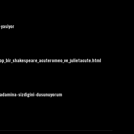
-yasiyor
hop_bir_shakespeare_acuteromeo_ve_julietacute.html
i-adamina-sizdigini-dusunuyorum