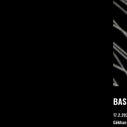
BAS
17.2.2
Gökhan 