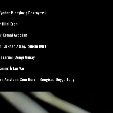
yodor Mihayloviç Dostoyevski
: Hilal Eren
n
: Kemal Aydoğan
n
: Gökhan Azlağ, Sinem Kurt
Tasarımı
: Bengi Günay
arımı:
İrfan Varlı
n Asistanı
: Cem Burçin Bengisu, Duygu Tunç