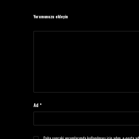
Yorumunuzu ekleyin
Ad
*
Daha sonraki yorumlarımda kullanılması için adım, e-posta ad