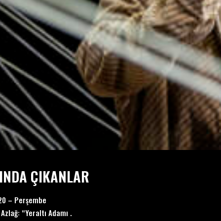
INDA ÇIKANLAR
020 – Perşembe
Azlağ: “Yeraltı Adamı .