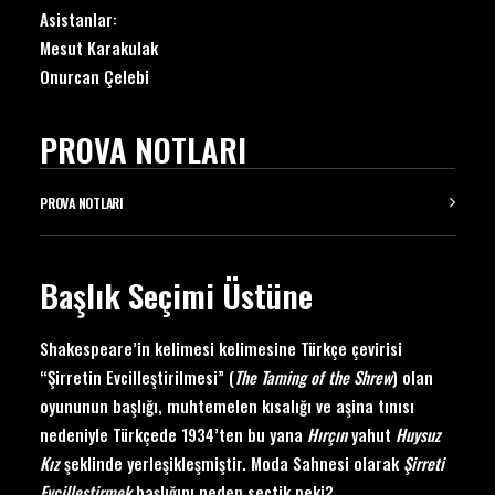
Asistanlar:
Mesut Karakulak
Onurcan Çelebi
PROVA NOTLARI
PROVA NOTLARI
Başlık Seçimi Üstüne
Shakespeare’in kelimesi kelimesine Türkçe çevirisi
“Şirretin Evcilleştirilmesi” (
The Taming of the Shrew
) olan
oyununun başlığı, muhtemelen kısalığı ve aşina tınısı
nedeniyle Türkçede 1934’ten bu yana
Hırçın
yahut
Huysuz
Kız
şeklinde yerleşikleşmiştir. Moda Sahnesi olarak
Ş
irreti
Evcille
ştirmek
başlığını neden seçtik peki?