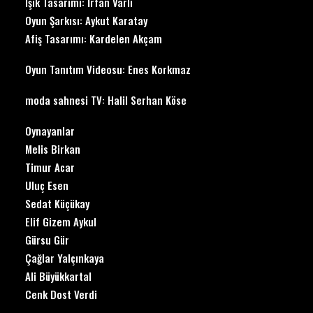
Işık Tasarımı: İrfan Varlı
Oyun Şarkısı: Aykut Karatay
Afiş Tasarımı: Kardelen Akçam
Oyun Tanıtım Videosu: Enes Korkmaz
moda sahnesi TV: Halil Serhan Köse
Oynayanlar
Melis Birkan
Timur Acar
Uluç Esen
Sedat Küçükay
Elif Gizem Aykul
Gürsu Gür
Çağlar Yalçınkaya
Ali Büyükkartal
Cenk Dost Verdi