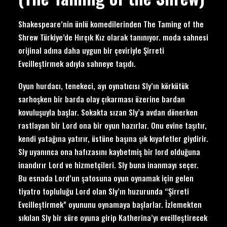
Shakespeare’nin ünlü komedilerinden The Taming of the
Shrew Türkiye’de Hırçık Kız olarak tanınıyor. moda sahnesi
orijinal adına daha uygun bir çeviriyle Şirreti
Evcilleştirmek adıyla sahneye taşıdı.
Oyun hurdacı, tenekeci, ayı oynatıcısı Sly’ın körkütük
sarhoşken bir barda olay çıkarması üzerine bardan
kovuluşuyla başlar. Sokakta sızan Sly’a avdan dönerken
rastlayan bir Lord ona bir oyun hazırlar. Onu evine taşıtır,
kendi yatağına yatırır, üstüne başına şık kıyafetler giydirir.
Sly uyanınca ona hafızasını kaybetmiş bir lord olduğuna
inandırır Lord ve hizmetçileri. Sly buna inanmayı seçer.
Bu esnada Lord’un şatosuna oyun oynamak için gelen
tiyatro topluluğu Lord olan Sly’ın huzurunda “Şirreti
Evcilleştirmek” oyununu oynamaya başlarlar. İzlemekten
sıkılan Sly bir süre oyuna girip Katherina’yı evcilleştirecek