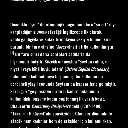
Öncelikle, “şer” ile etimolojik bağından ötürü “şirret” diye
karşıladığımız
shrew
sözcüğü İngilizcede ilk olarak,
saldırganlığıyla ve kulak tırmalayıcı sesiyle bilinen sivri
burunlu bir fare cinsine (
Sorex
cinsi) atıfla kullanılmıştır.
[1]
Bu fare cinsi daha sonraları cadılarla da
ilişkilendirilmiştir. Sözcük ortaçağda “şeytan ruhlu, art
niyetli veya kötü huylu adam” (
Oxford English Dictionary
)
anlamında kullanılmaya başlanmış, bu kullanım on
dördüncü yüzyıl sonunda Şeytanı da kapsar hale gelmiştir.
Sözcüğün “geçimsiz ve dırdırcı kadın” anlamında
kullanıldığı, bugüne kadar saptanmış ilk yazılı kayıt,
Chaucer’ın
Canterbury Hik
âyeleri
’ndeki (1387-1400)
“Tüccarın Hikâyesi”nin sonsözüdür. Chaucer döneminde
sözcük hem kadınlar hem de erkekler için kullanılırken,