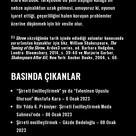
nebze aşinalıktan uzak gelmesi, umuyoruz ki, oyunun
işaret ettiği, geçerliliğini halen koruyan problemler
üzerine düşünmek için bir vesile olur.
[1]
Shrew
sözcüğünün tarih içinde edindiği anlamlar konusunda
yararlanılan kaynaklar için bkz. William Shakespeare,
The
Taming of the Shrew
, Arden3 series, ed. Barbara Hodgdon,
Londra: Bloomsbury, 2014, s. 39-40 ve Marjorie Garber,
Shakespeare After All
, New York: Anchor Books, 2004, s. 66.
BASINDA ÇIKANLAR
“Şirreti Evcilleştirmek” ya da “Evlenince Upuslu
Olursun” Mustafa Kara – 6 Ocak 2023
Bir Yılda 6. Prömiyer: Şirreti Evcilleştirmek Moda
Sahnesi’nde – 06 Ocak 2023
Şirreti evcilleştirmek – Gözde Bedeloğlu – 08 Ocak
2023