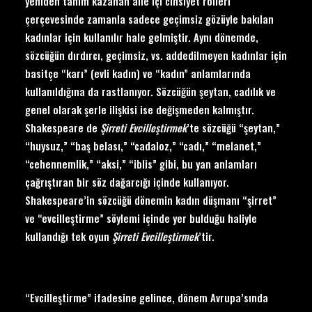
yeniden tanım kazanan aile içi cinsiyet rolleri
çerçevesinde zamanla sadece geçimsiz gözüyle bakılan
kadınlar için kullanılır hale gelmiştir. Aynı dönemde,
sözcüğün dırdırcı, geçimsiz, vs. addedilmeyen kadınlar için
basitçe “karı” (evli kadın) ve “kadın” anlamlarında
kullanıldığına da rastlanıyor. Sözcüğün şeytan, cadılık ve
genel olarak şerle ilişkisi ise değişmeden kalmıştır.
Shakespeare de
Ş
irreti Evcille
ştirmek
’te sözcüğü “şeytan,”
“huysuz,” “baş belası,” “cadaloz,” “cadı,” “melanet,”
“cehennemlik,” “aksi,” “iblis” gibi, bu yan anlamları
çağrıştıran bir söz dağarcığı içinde kullanıyor.
Shakespeare’in sözcüğü dönemin kadın düşmanı “şirret”
ve “evcilleştirme” söylemi içinde yer bulduğu haliyle
kullandığı tek oyun
Ş
irreti Evcille
ştirmek
’tir.
“Evcilleştirme” ifadesine gelince, dönem Avrupa’sında