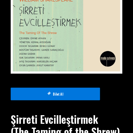
Bilet Al
Şirreti Evcilleştirmek
(
The Taming of the Shrew)