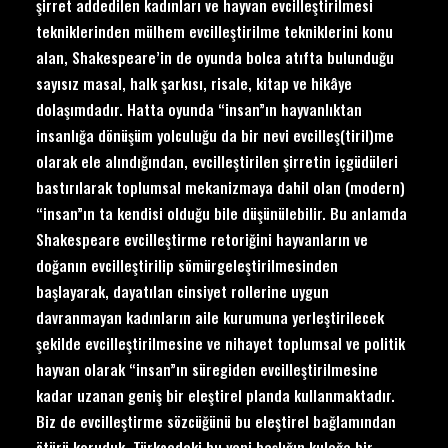
şirret addedilen kadınları ve hayvan evcilleştirilmesi
tekniklerinden mülhem evcilleştirilme tekniklerini konu
alan, Shakespeare’in de oyunda bolca atıfta bulunduğu
sayısız masal, halk şarkısı, risale, kitap ve hikâye
dolaşımdadır. Hatta oyunda “insan”ın hayvanlıktan
insanlığa dönüşüm yolculuğu da bir nevi evcilleş(tiril)me
olarak ele alındığından, evcilleştirilen şirretin içgüdüleri
bastırılarak toplumsal mekanizmaya dahil olan (modern)
“insan”ın ta kendisi olduğu bile düşünülebilir. Bu anlamda
Shakespeare evcilleştirme retoriğini hayvanların ve
doğanın evcilleştirilip sömürgeleştirilmesinden
başlayarak, dayatılan cinsiyet rollerine uygun
davranmayan kadınların aile kurumuna yerleştirilecek
şekilde evcilleştirilmesine ve nihayet toplumsal ve politik
hayvan olarak “insan”ın süregiden evcilleştirilmesine
kadar uzanan geniş bir eleştirel planda kullanmaktadır.
Biz de evcilleştirme sözcüğünü bu eleştirel bağlamından
ötürü koruduk. Türkçedeki bu yeni başlığın kulağa bir