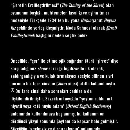
“Şirretin Evcilleştirilmesi” (
The Taming of the Shrew
) olan
oyununun başlığı, muhtemelen kısalığı ve aşina tınısı
nedeniyle Türkçede 1934’ten bu yana
Hırçın
yahut
Huysuz
Kız
şeklinde yerleşikleşmiştir. Moda Sahnesi olarak
Ş
irreti
Evcille
ştirmek
başlığını neden seçtik peki?
Öncelikle, “şer” ile etimolojik bağından ötürü “şirret” diye
karşıladığımız
shrew
sözcüğü İngilizcede ilk olarak,
saldırganlığıyla ve kulak tırmalayıcı sesiyle bilinen sivri
burunlu bir fare cinsine (
Sorex
cinsi) atıfla kullanılmıştır.
[1]
Bu fare cinsi daha sonraları cadılarla da
ilişkilendirilmiştir. Sözcük ortaçağda “şeytan ruhlu, art
niyetli veya kötü huylu adam” (
Oxford English Dictionary
)
anlamında kullanılmaya başlanmış, bu kullanım on
dördüncü yüzyıl sonunda Şeytanı da kapsar hale gelmiştir.
Sözcüğün “geçimsiz ve dırdırcı kadın” anlamında