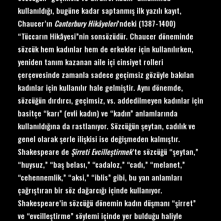
kullanıldığı, bugüne kadar saptanmış ilk yazılı kayıt,
Chaucer’ın
Canterbury Hik
âyeleri
’ndeki (1387-1400)
“Tüccarın Hikâyesi”nin sonsözüdür. Chaucer döneminde
sözcük hem kadınlar hem de erkekler için kullanılırken,
yeniden tanım kazanan aile içi cinsiyet rolleri
çerçevesinde zamanla sadece geçimsiz gözüyle bakılan
kadınlar için kullanılır hale gelmiştir. Aynı dönemde,
sözcüğün dırdırcı, geçimsiz, vs. addedilmeyen kadınlar için
basitçe “karı” (evli kadın) ve “kadın” anlamlarında
kullanıldığına da rastlanıyor. Sözcüğün şeytan, cadılık ve
genel olarak şerle ilişkisi ise değişmeden kalmıştır.
Shakespeare de
Ş
irreti Evcille
ştirmek
’te sözcüğü “şeytan,”
“huysuz,” “baş belası,” “cadaloz,” “cadı,” “melanet,”
“cehennemlik,” “aksi,” “iblis” gibi, bu yan anlamları
çağrıştıran bir söz dağarcığı içinde kullanıyor.
Shakespeare’in sözcüğü dönemin kadın düşmanı “şirret”
ve “evcilleştirme” söylemi içinde yer bulduğu haliyle