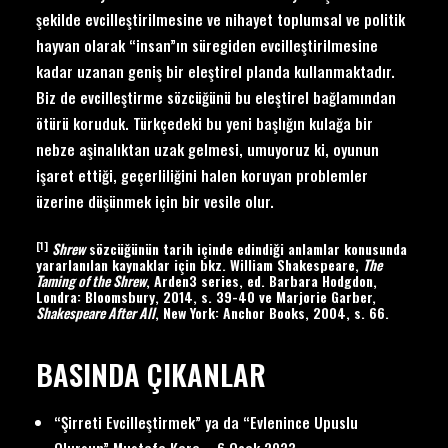
şekilde evcilleştirilmesine ve nihayet toplumsal ve politik
hayvan olarak “insan”ın süregiden evcilleştirilmesine
kadar uzanan geniş bir eleştirel planda kullanmaktadır.
Biz de evcilleştirme sözcüğünü bu eleştirel bağlamından
ötürü koruduk. Türkçedeki bu yeni başlığın kulağa bir
nebze aşinalıktan uzak gelmesi, umuyoruz ki, oyunun
işaret ettiği, geçerliliğini halen koruyan problemler
üzerine düşünmek için bir vesile olur.
[1]
Shrew
sözcüğünün tarih içinde edindiği anlamlar konusunda
yararlanılan kaynaklar için bkz. William Shakespeare,
The
Taming of the Shrew
, Arden3 series, ed. Barbara Hodgdon,
Londra: Bloomsbury, 2014, s. 39-40 ve Marjorie Garber,
Shakespeare After All
, New York: Anchor Books, 2004, s. 66.
BASINDA ÇIKANLAR
“Şirreti Evcilleştirmek” ya da “Evlenince Upuslu