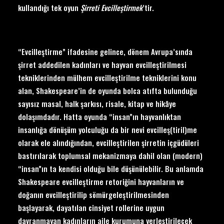
kullandığı tek oyun
Ş
irreti Evcille
ştirmek
’tir.
“Evcilleştirme” ifadesine gelince, dönem Avrupa’sında
şirret addedilen kadınları ve hayvan evcilleştirilmesi
tekniklerinden mülhem evcilleştirilme tekniklerini konu
alan, Shakespeare’in de oyunda bolca atıfta bulunduğu
sayısız masal, halk şarkısı, risale, kitap ve hikâye
dolaşımdadır. Hatta oyunda “insan”ın hayvanlıktan
insanlığa dönüşüm yolculuğu da bir nevi evcilleş(tiril)me
olarak ele alındığından, evcilleştirilen şirretin içgüdüleri
bastırılarak toplumsal mekanizmaya dahil olan (modern)
“insan”ın ta kendisi olduğu bile düşünülebilir. Bu anlamda
Shakespeare evcilleştirme retoriğini hayvanların ve
doğanın evcilleştirilip sömürgeleştirilmesinden
başlayarak, dayatılan cinsiyet rollerine uygun
davranmayan kadınların aile kurumuna yerleştirilecek