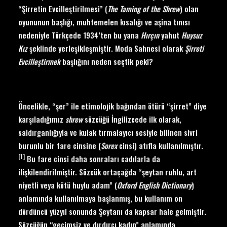
“Şirretin Evcilleştirilmesi” (
The Taming of the Shrew
) olan
oyununun başlığı, muhtemelen kısalığı ve aşina tınısı
nedeniyle Türkçede 1934’ten bu yana
Hırçın
yahut
Huysuz
Kız
şeklinde yerleşikleşmiştir. Moda Sahnesi olarak
Ş
irreti
Evcille
ştirmek
başlığını neden seçtik peki?
Öncelikle, “şer” ile etimolojik bağından ötürü “şirret” diye
karşıladığımız
shrew
sözcüğü İngilizcede ilk olarak,
saldırganlığıyla ve kulak tırmalayıcı sesiyle bilinen sivri
burunlu bir fare cinsine (
Sorex
cinsi) atıfla kullanılmıştır.
[1]
Bu fare cinsi daha sonraları cadılarla da
ilişkilendirilmiştir. Sözcük ortaçağda “şeytan ruhlu, art
niyetli veya kötü huylu adam” (
Oxford English Dictionary
)
anlamında kullanılmaya başlanmış, bu kullanım on
dördüncü yüzyıl sonunda Şeytanı da kapsar hale gelmiştir.
Sözcüğün “geçimsiz ve dırdırcı kadın” anlamında