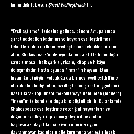
kullandığı tek oyun
Ş
irreti Evcille
ştirmek
’tir.
“Evcilleştirme” ifadesine gelince, dönem Avrupa’sında
şirret addedilen kadınları ve hayvan evcilleştirilmesi
tekniklerinden mülhem evcilleştirilme tekniklerini konu
alan, Shakespeare’in de oyunda bolca atıfta bulunduğu
sayısız masal, halk şarkısı, risale, kitap ve hikâye
dolaşımdadır. Hatta oyunda “insan”ın hayvanlıktan
insanlığa dönüşüm yolculuğu da bir nevi evcilleş(tiril)me
olarak ele alındığından, evcilleştirilen şirretin içgüdüleri
bastırılarak toplumsal mekanizmaya dahil olan (modern)
“insan”ın ta kendisi olduğu bile düşünülebilir. Bu anlamda
Shakespeare evcilleştirme retoriğini hayvanların ve
doğanın evcilleştirilip sömürgeleştirilmesinden
başlayarak, dayatılan cinsiyet rollerine uygun
davranmayan kadınların aile kurumuna yerleştirilecek