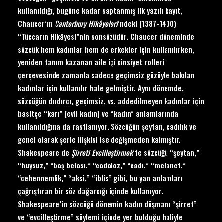
kullanıldığı, bugüne kadar saptanmış ilk yazılı kayıt,
Chaucer’ın
Canterbury Hik
âyeleri
’ndeki (1387-1400)
“Tüccarın Hikâyesi”nin sonsözüdür. Chaucer döneminde
sözcük hem kadınlar hem de erkekler için kullanılırken,
yeniden tanım kazanan aile içi cinsiyet rolleri
çerçevesinde zamanla sadece geçimsiz gözüyle bakılan
kadınlar için kullanılır hale gelmiştir. Aynı dönemde,
sözcüğün dırdırcı, geçimsiz, vs. addedilmeyen kadınlar için
basitçe “karı” (evli kadın) ve “kadın” anlamlarında
kullanıldığına da rastlanıyor. Sözcüğün şeytan, cadılık ve
genel olarak şerle ilişkisi ise değişmeden kalmıştır.
Shakespeare de
Ş
irreti Evcille
ştirmek
’te sözcüğü “şeytan,”
“huysuz,” “baş belası,” “cadaloz,” “cadı,” “melanet,”
“cehennemlik,” “aksi,” “iblis” gibi, bu yan anlamları
çağrıştıran bir söz dağarcığı içinde kullanıyor.
Shakespeare’in sözcüğü dönemin kadın düşmanı “şirret”
ve “evcilleştirme” söylemi içinde yer bulduğu haliyle