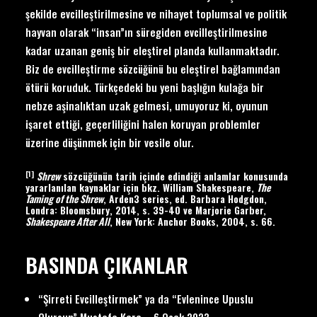
şekilde evcilleştirilmesine ve nihayet toplumsal ve politik
hayvan olarak “insan”ın süregiden evcilleştirilmesine
kadar uzanan geniş bir eleştirel planda kullanmaktadır.
Biz de evcilleştirme sözcüğünü bu eleştirel bağlamından
ötürü koruduk. Türkçedeki bu yeni başlığın kulağa bir
nebze aşinalıktan uzak gelmesi, umuyoruz ki, oyunun
işaret ettiği, geçerliliğini halen koruyan problemler
üzerine düşünmek için bir vesile olur.
[1]
Shrew
sözcüğünün tarih içinde edindiği anlamlar konusunda
yararlanılan kaynaklar için bkz. William Shakespeare,
The
Taming of the Shrew
, Arden3 series, ed. Barbara Hodgdon,
Londra: Bloomsbury, 2014, s. 39-40 ve Marjorie Garber,
Shakespeare After All
, New York: Anchor Books, 2004, s. 66.
BASINDA ÇIKANLAR
“Şirreti Evcilleştirmek” ya da “Evlenince Upuslu