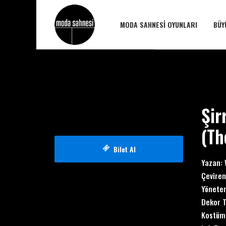
MODA SAHNESI OYUNLARI
BÜY
Şir
(
Th
Bilet Al
Yazan: 
Çeviren
Yönete
Dekor T
Kostüm