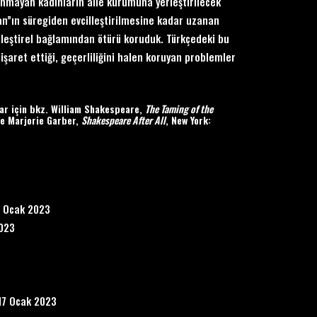
anmayan kadınların aile kurumuna yerleştirilecek
san”ın süregiden evcilleştirilmesine kadar uzanan
 eleştirel bağlamından ötürü koruduk. Türkçedeki bu
işaret ettiği, geçerliliğini halen koruyan problemler
ar için bkz. William Shakespeare,
The Taming of the
ve Marjorie Garber,
Shakespeare After All
, New York:
6 Ocak 2023
2023
-17 Ocak 2023