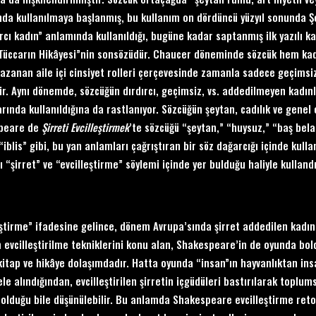
da kullanılmaya başlanmış, bu kullanım on dördüncü yüzyıl sonunda Şe
ırcı kadın” anlamında kullanıldığı, bugüne kadar saptanmış ilk yazılı k
Tüccarın Hikâyesi”nin sonsözüdür. Chaucer döneminde sözcük hem kadı
azanan aile içi cinsiyet rolleri çerçevesinde zamanla sadece geçimsiz 
ir. Aynı dönemde, sözcüğün dırdırcı, geçimsiz, vs. addedilmeyen kadınla
rında kullanıldığına da rastlanıyor. Sözcüğün şeytan, cadılık ve genel o
peare de
Ş
irreti Evcille
ştirmek
’te sözcüğü “şeytan,” “huysuz,” “baş bela
 “iblis” gibi, bu yan anlamları çağrıştıran bir söz dağarcığı içinde ku
 “şirret” ve “evcilleştirme” söylemi içinde yer bulduğu haliyle kulland
eştirme” ifadesine gelince, dönem Avrupa’sında şirret addedilen kadınl
evcilleştirilme tekniklerini konu alan, Shakespeare’in de oyunda bolc
 kitap ve hikâye dolaşımdadır. Hatta oyunda “insan”ın hayvanlıktan insa
ele alındığından, evcilleştirilen şirretin içgüdüleri bastırılarak top
 olduğu bile düşünülebilir. Bu anlamda Shakespeare evcilleştirme retori