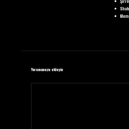
Şirr
Shak
Meml
Yorumunuzu ekleyin