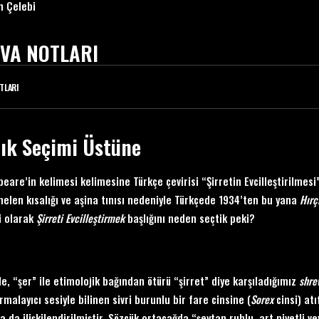
n Çelebi
VA NOTLARI
TLARI
lık Seçimi Üstüne
eare’in kelimesi kelimesine Türkçe çevirisi “Şirretin Evcilleştirilmesi”
len kısalığı ve aşina tınısı nedeniyle Türkçede 1934’ten bu yana
Hırç
i olarak
Ş
irreti Evcille
ştirmek
başlığını neden seçtik peki?
le, “şer” ile etimolojik bağından ötürü “şirret” diye karşıladığımız
shre
rmalayıcı sesiyle bilinen sivri burunlu bir fare cinsine (
Sorex
cinsi) atı
la da ilişkilendirilmiştir. Sözcük ortaçağda “şeytan ruhlu, art niyetli v