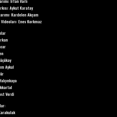
arımı: İrfan Varlı
rkısı: Aykut Karatay
sarımı: Kardelen Akçam
 Videoları: Enes Korkmaz
nlar
irkan
Acar
en
Küçükay
zem Aykul
ür
Yalçınkaya
ükkartal
st Verdi
lar:
Karakulak