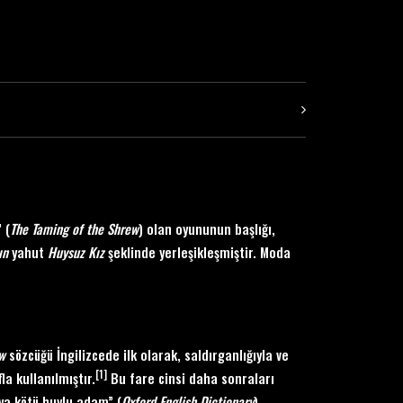
 (
The Taming of the Shrew
) olan oyununun başlığı,
ın
yahut
Huysuz Kız
şeklinde yerleşikleşmiştir. Moda
w
sözcüğü İngilizcede ilk olarak, saldırganlığıyla ve
[1]
fla kullanılmıştır.
Bu fare cinsi daha sonraları
eya kötü huylu adam” (
Oxford English Dictionary
)