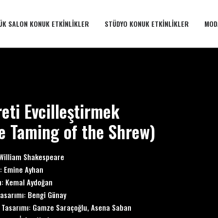
ÜK SALON KONUK ETKINLIKLER
STÜDYO KONUK ETKINLIKLER
MOD
reti Evcilleştirmek
e Taming of the Shrew)
William Shakespeare
: Emine Ayhan
n: Kemal Aydoğan
asarımı: Bengi Günay
 Tasarımı: Gamze Saraçoğlu, Asena Saban