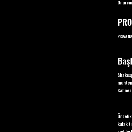
Onurca
PRO
PROVA NO
Baş
Shakesp
muhteme
Sahnes
Öncelik
kulak tı
cadılar