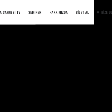
A SAHNESI TV
SEMINER
HAKKIMIZDA
BILET AL
BIZE U