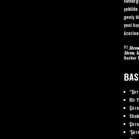
sömürge
şekilde
geniş b
yeni ba
üzerine
[1]
Shrew
Shrew
, 
Anchor 
BAS
“Şir
Bir 
Şirr
Shak
Şirr
‘Şir