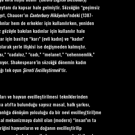
ytanı da kapsar hale gelmiştir. Sözcüğün “geçimsiz
ayıt, Chaucer’ın
Canterbury Hik
âyeleri
’ndeki (1387-
nlar hem de erkekler için kullanılırken, yeniden
gözüyle bakılan kadınlar için kullanılır hale
r için basitçe “karı” (evli kadın) ve “kadın”
larak şerle ilişkisi ise değişmeden kalmıştır.
sı,” “cadaloz,” “cadı,” “melanet,” “cehennemlik,”
llanıyor. Shakespeare’in sözcüğü dönemin kadın
ığı tek oyun
Ş
irreti Evcille
ştirmek
’tir.
arı ve hayvan evcilleştirilmesi tekniklerinden
a atıfta bulunduğu sayısız masal, halk şarkısı,
nlığa dönüşüm yolculuğu da bir nevi evcilleş(tiril)me
lumsal mekanizmaya dahil olan (modern) “insan”ın ta
ğini hayvanların ve doğanın evcilleştirilip