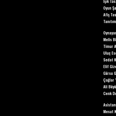
Işık Tas
Oyun Şa
Afiş Ta
Tanıtım
Oynaya
Melis B
Timur 
Uluç Es
Sedat 
Elif Gi
Gürsu G
Çağlar 
Ali Büy
Cenk Do
Asistan
Mesut 