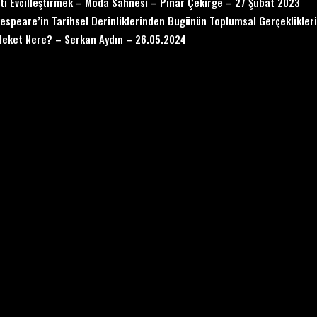
eti Evcilleştirmek – Moda Sahnesi – Pınar Çekirge – 27 Şubat 2023
espeare’in Tarihsel Derinliklerinden Bugünün Toplumsal Gerçekliklerin
eket Nere? – Serkan Aydın – 26.05.2024