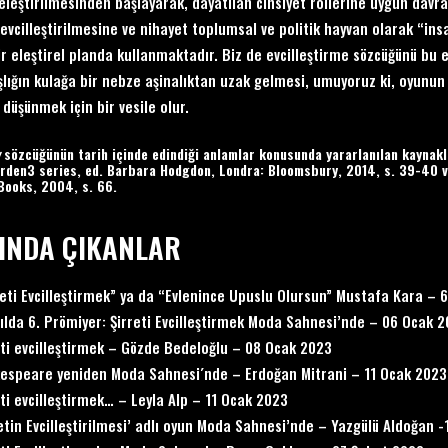
leştirilmesinden başlayarak, dayatılan cinsiyet rollerine uygun davr
 evcilleştirilmesine ve nihayet toplumsal ve politik hayvan olarak “in
ir eleştirel planda kullanmaktadır. Biz de evcilleştirme sözcüğünü bu
şlığın kulağa bir nebze aşinalıktan uzak gelmesi, umuyoruz ki, oyunun 
 düşünmek için bir vesile olur.
sözcüğünün tarih içinde edindiği anlamlar konusunda yararlanılan kaynakl
Arden3 series, ed. Barbara Hodgdon, Londra: Bloomsbury, 2014, s. 39-40 
Books, 2004, s. 66.
INDA ÇIKANLAR
reti Evcilleştirmek” ya da “Evlenince Upuslu Olursun” Mustafa Kara – 
Yılda 6. Prömiyer: Şirreti Evcilleştirmek Moda Sahnesi’nde – 06 Ocak 
eti evcilleştirmek – Gözde Bedeloğlu – 08 Ocak 2023
espeare yeniden Moda Sahnesi´nde – Erdoğan Mitrani – 11 Ocak 2023
eti evcilleştirmek… – Leyla Alp – 11 Ocak 2023
retin Evcilleştirilmesi’ adlı oyun Moda Sahnesi’nde – Yazgülü Aldoğan 