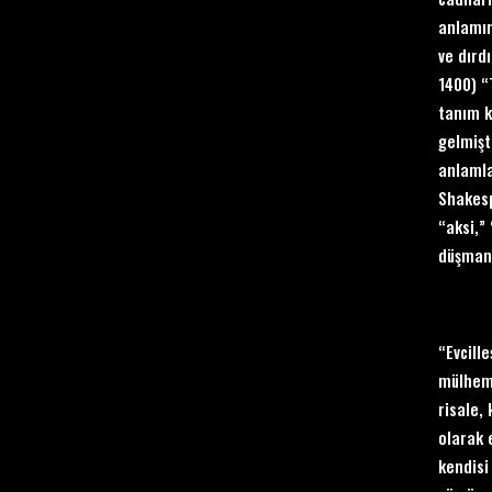
anlamın
ve dırd
1400) “
tanım k
gelmişt
anlamla
Shakes
“aksi,”
düşmanı
“Evcill
mülhem 
risale,
olarak 
kendisi