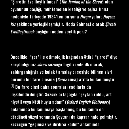
“Şirretin Evcilleştirilmesi” (
The Taming of the Shrew
) olan
oyununun başlığı, muhtemelen kısalığı ve aşina tınısı
nedeniyle Türkçede 1934’ten bu yana
Hırçın
yahut
Huysuz
Kız
şeklinde yerleşikleşmiştir. Moda Sahnesi olarak
Ş
irreti
Evcille
ştirmek
başlığını neden seçtik peki?
Öncelikle, “şer” ile etimolojik bağından ötürü “şirret” diye
karşıladığımız
shrew
sözcüğü İngilizcede ilk olarak,
saldırganlığıyla ve kulak tırmalayıcı sesiyle bilinen sivri
burunlu bir fare cinsine (
Sorex
cinsi) atıfla kullanılmıştır.
[1]
Bu fare cinsi daha sonraları cadılarla da
ilişkilendirilmiştir. Sözcük ortaçağda “şeytan ruhlu, art
niyetli veya kötü huylu adam” (
Oxford English Dictionary
)
anlamında kullanılmaya başlanmış, bu kullanım on
dördüncü yüzyıl sonunda Şeytanı da kapsar hale gelmiştir.
Sözcüğün “geçimsiz ve dırdırcı kadın” anlamında