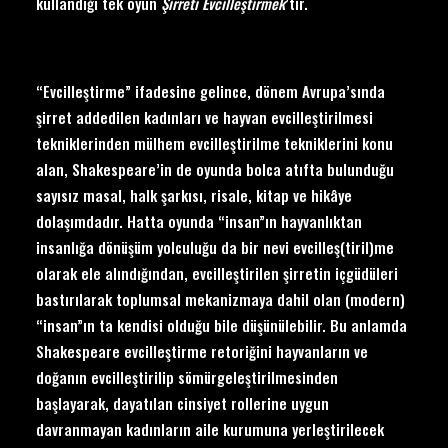
kullandığı tek oyun
Ş
irreti Evcille
ştirmek
’tir.
“Evcilleştirme” ifadesine gelince, dönem Avrupa’sında
şirret addedilen kadınları ve hayvan evcilleştirilmesi
tekniklerinden mülhem evcilleştirilme tekniklerini konu
alan, Shakespeare’in de oyunda bolca atıfta bulunduğu
sayısız masal, halk şarkısı, risale, kitap ve hikâye
dolaşımdadır. Hatta oyunda “insan”ın hayvanlıktan
insanlığa dönüşüm yolculuğu da bir nevi evcilleş(tiril)me
olarak ele alındığından, evcilleştirilen şirretin içgüdüleri
bastırılarak toplumsal mekanizmaya dahil olan (modern)
“insan”ın ta kendisi olduğu bile düşünülebilir. Bu anlamda
Shakespeare evcilleştirme retoriğini hayvanların ve
doğanın evcilleştirilip sömürgeleştirilmesinden
başlayarak, dayatılan cinsiyet rollerine uygun
davranmayan kadınların aile kurumuna yerleştirilecek