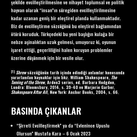
şekilde evcilleştirilmesine ve nihayet toplumsal ve politik
hayvan olarak “insan”ın süregiden evcilleştirilmesine
kadar uzanan geniş bir eleştirel planda kullanmaktadır.
Biz de evcilleştirme sözcüğünü bu eleştirel bağlamından
ötürü koruduk. Türkçedeki bu yeni başlığın kulağa bir
nebze aşinalıktan uzak gelmesi, umuyoruz ki, oyunun
işaret ettiği, geçerliliğini halen koruyan problemler
üzerine düşünmek için bir vesile olur.
[1]
Shrew
sözcüğünün tarih içinde edindiği anlamlar konusunda
yararlanılan kaynaklar için bkz. William Shakespeare,
The
Taming of the Shrew
, Arden3 series, ed. Barbara Hodgdon,
Londra: Bloomsbury, 2014, s. 39-40 ve Marjorie Garber,
Shakespeare After All
, New York: Anchor Books, 2004, s. 66.
BASINDA ÇIKANLAR
“Şirreti Evcilleştirmek” ya da “Evlenince Upuslu
Olursun” Mustafa Kara – 6 Ocak 2023