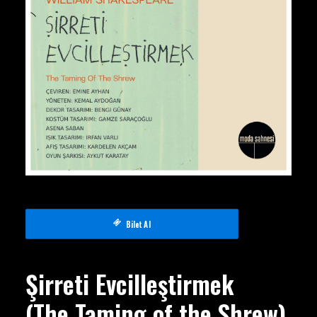
Bilet Al
Şirreti Evcilleştirmek
(
The Taming of the Shrew)