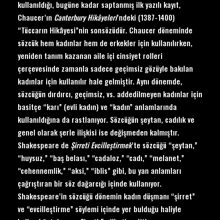
kullanıldığı, bugüne kadar saptanmış ilk yazılı kayıt,
Chaucer’ın
Canterbury Hik
âyeleri
’ndeki (1387-1400)
“Tüccarın Hikâyesi”nin sonsözüdür. Chaucer döneminde
sözcük hem kadınlar hem de erkekler için kullanılırken,
yeniden tanım kazanan aile içi cinsiyet rolleri
çerçevesinde zamanla sadece geçimsiz gözüyle bakılan
kadınlar için kullanılır hale gelmiştir. Aynı dönemde,
sözcüğün dırdırcı, geçimsiz, vs. addedilmeyen kadınlar için
basitçe “karı” (evli kadın) ve “kadın” anlamlarında
kullanıldığına da rastlanıyor. Sözcüğün şeytan, cadılık ve
genel olarak şerle ilişkisi ise değişmeden kalmıştır.
Shakespeare de
Ş
irreti Evcille
ştirmek
’te sözcüğü “şeytan,”
“huysuz,” “baş belası,” “cadaloz,” “cadı,” “melanet,”
“cehennemlik,” “aksi,” “iblis” gibi, bu yan anlamları
çağrıştıran bir söz dağarcığı içinde kullanıyor.
Shakespeare’in sözcüğü dönemin kadın düşmanı “şirret”
ve “evcilleştirme” söylemi içinde yer bulduğu haliyle