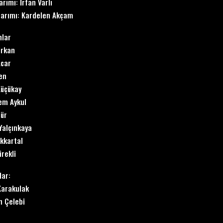
arımı: İrfan Varlı
sarımı: Kardelen Akçam
nlar
irkan
Acar
en
Küçükay
zem Aykul
ür
Yalçınkaya
ükkartal
ürekli
lar:
Karakulak
n Çelebi