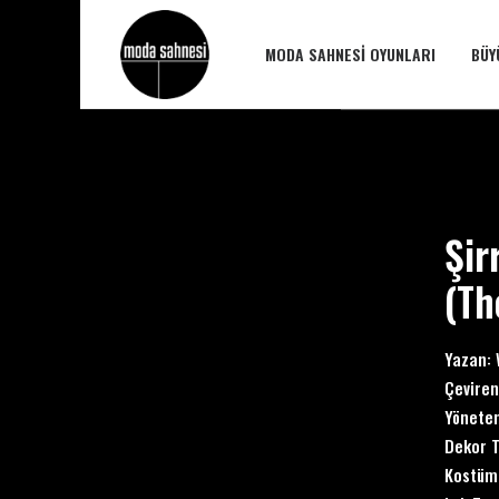
MODA SAHNESI OYUNLARI
BÜY
Şir
(
Th
Yazan: 
Çeviren
Yönete
Dekor T
Kostüm