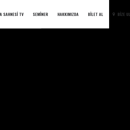
A SAHNESI TV
SEMINER
HAKKIMIZDA
BILET AL
BIZE U