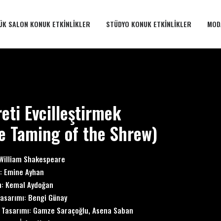
ÜK SALON KONUK ETKINLIKLER
STÜDYO KONUK ETKINLIKLER
MOD
reti Evcilleştirmek
e Taming of the Shrew)
William Shakespeare
: Emine Ayhan
n: Kemal Aydoğan
asarımı: Bengi Günay
 Tasarımı: Gamze Saraçoğlu, Asena Saban