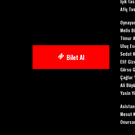
Işık Tas
Afiş Ta
Oynaya
Melis B
Timur 
Uluç Es
Sedat 
Bilet Al
Elif Gi
Gürsu G
Çağlar 
Ali Büy
Yasin Y
Asistan
Mesut 
Onurca