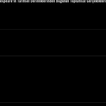
espeare’in Tarihsel Derinliklerinden Bugünün Toplumsal Gerçekliklerin