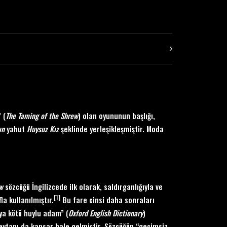
 (
The Taming of the Shrew
) olan oyununun başlığı,
ın
yahut
Huysuz Kız
şeklinde yerleşikleşmiştir. Moda
w
sözcüğü İngilizcede ilk olarak, saldırganlığıyla ve
[1]
fla kullanılmıştır.
Bu fare cinsi daha sonraları
eya kötü huylu adam” (
Oxford English Dictionary
)
ytanı da kapsar hale gelmiştir. Sözcüğün “geçimsiz