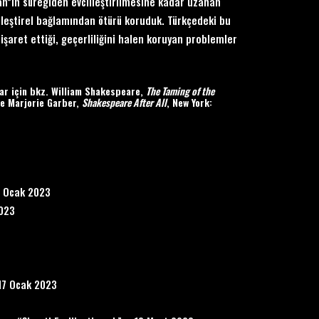
san”ın süregiden evcilleştirilmesine kadar uzanan
 eleştirel bağlamından ötürü koruduk. Türkçedeki bu
işaret ettiği, geçerliliğini halen koruyan problemler
ar için bkz. William Shakespeare,
The Taming of the
ve Marjorie Garber,
Shakespeare After All
, New York:
6 Ocak 2023
2023
-17 Ocak 2023