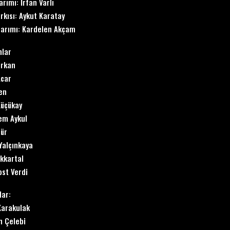
arımı: İrfan Varlı
rkısı: Aykut Karatay
sarımı: Kardelen Akçam
nlar
irkan
Acar
en
Küçükay
zem Aykul
ür
Yalçınkaya
ükkartal
st Verdi
lar:
Karakulak
n Çelebi