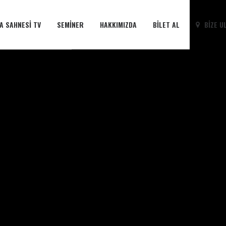
A SAHNESI TV
SEMINER
HAKKIMIZDA
BILET AL
BIZE U