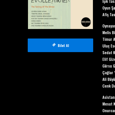
Işık Tas
Oyun Şa
Afiş Ta
Oynaya
Melis B
Timur 
Bilet Al
Uluç Es
Sedat 
Elif Gi
Gürsu G
Çağlar 
Ali Büy
Cenk Do
Asistan
Mesut 
Onurca