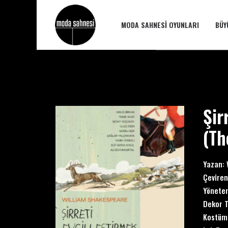
MODA SAHNESI OYUNLARI
BÜY
Şir
(
Th
Yazan: 
Çeviren
Yönete
Dekor T
Kostüm