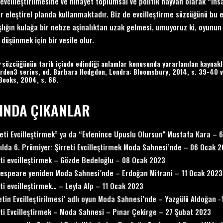
 evcilleştirilmesine ve nihayet toplumsal ve politik hayvan olarak “in
ir eleştirel planda kullanmaktadır. Biz de evcilleştirme sözcüğünü bu
şlığın kulağa bir nebze aşinalıktan uzak gelmesi, umuyoruz ki, oyunun 
 düşünmek için bir vesile olur.
sözcüğünün tarih içinde edindiği anlamlar konusunda yararlanılan kaynakl
Arden3 series, ed. Barbara Hodgdon, Londra: Bloomsbury, 2014, s. 39-40 
Books, 2004, s. 66.
INDA ÇIKANLAR
reti Evcilleştirmek” ya da “Evlenince Upuslu Olursun” Mustafa Kara – 
Yılda 6. Prömiyer: Şirreti Evcilleştirmek Moda Sahnesi’nde – 06 Ocak 
eti evcilleştirmek – Gözde Bedeloğlu – 08 Ocak 2023
espeare yeniden Moda Sahnesi´nde – Erdoğan Mitrani – 11 Ocak 2023
eti evcilleştirmek… – Leyla Alp – 11 Ocak 2023
retin Evcilleştirilmesi’ adlı oyun Moda Sahnesi’nde – Yazgülü Aldoğan 
eti Evcilleştirmek – Moda Sahnesi – Pınar Çekirge – 27 Şubat 2023