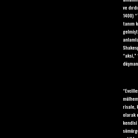
ve dırd
1400) “
tanım k
gelmişt
anlamla
Shakes
“aksi,”
düşmanı
“Evcill
mülhem 
risale,
olarak 
kendisi
sömürge