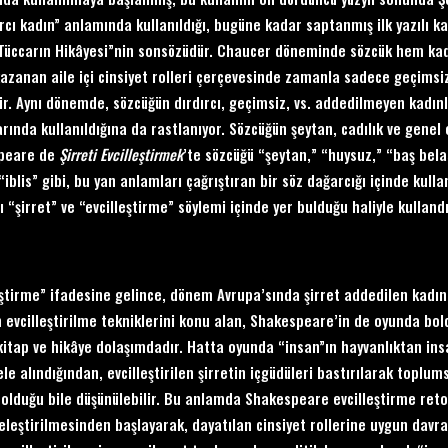
ırcı kadın” anlamında kullanıldığı, bugüne kadar saptanmış ilk yazılı k
Tüccarın Hikâyesi”nin sonsözüdür. Chaucer döneminde sözcük hem kadı
azanan aile içi cinsiyet rolleri çerçevesinde zamanla sadece geçimsiz 
ir. Aynı dönemde, sözcüğün dırdırcı, geçimsiz, vs. addedilmeyen kadınla
rında kullanıldığına da rastlanıyor. Sözcüğün şeytan, cadılık ve genel o
peare de
Ş
irreti Evcille
ştirmek
’te sözcüğü “şeytan,” “huysuz,” “baş bela
 “iblis” gibi, bu yan anlamları çağrıştıran bir söz dağarcığı içinde ku
 “şirret” ve “evcilleştirme” söylemi içinde yer bulduğu haliyle kulland
eştirme” ifadesine gelince, dönem Avrupa’sında şirret addedilen kadınl
evcilleştirilme tekniklerini konu alan, Shakespeare’in de oyunda bolc
 kitap ve hikâye dolaşımdadır. Hatta oyunda “insan”ın hayvanlıktan insa
ele alındığından, evcilleştirilen şirretin içgüdüleri bastırılarak top
 olduğu bile düşünülebilir. Bu anlamda Shakespeare evcilleştirme retori
leştirilmesinden başlayarak, dayatılan cinsiyet rollerine uygun davr