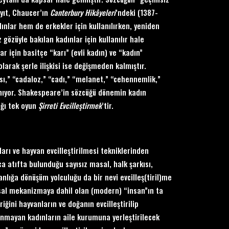
ayıt, Chaucer’ın
Canterbury Hik
âyeleri
’ndeki (1387-
nlar hem de erkekler için kullanılırken, yeniden
gözüyle bakılan kadınlar için kullanılır hale
r için basitçe “karı” (evli kadın) ve “kadın”
larak şerle ilişkisi ise değişmeden kalmıştır.
sı,” “cadaloz,” “cadı,” “melanet,” “cehennemlik,”
llanıyor. Shakespeare’in sözcüğü dönemin kadın
ığı tek oyun
Ş
irreti Evcille
ştirmek
’tir.
arı ve hayvan evcilleştirilmesi tekniklerinden
a atıfta bulunduğu sayısız masal, halk şarkısı,
nlığa dönüşüm yolculuğu da bir nevi evcilleş(tiril)me
lumsal mekanizmaya dahil olan (modern) “insan”ın ta
ğini hayvanların ve doğanın evcilleştirilip
anmayan kadınların aile kurumuna yerleştirilecek