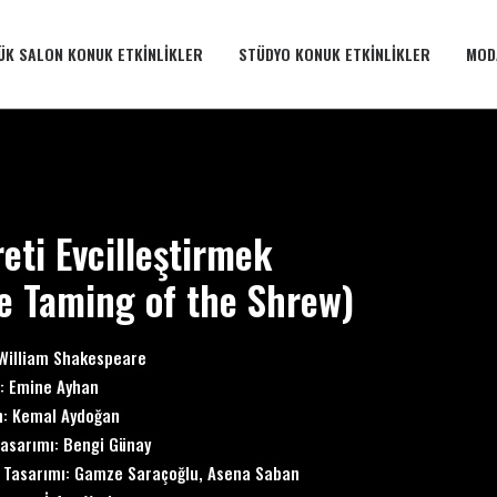
ÜK SALON KONUK ETKINLIKLER
STÜDYO KONUK ETKINLIKLER
MOD
reti Evcilleştirmek
e Taming of the Shrew)
William Shakespeare
: Emine Ayhan
n: Kemal Aydoğan
asarımı: Bengi Günay
 Tasarımı: Gamze Saraçoğlu, Asena Saban