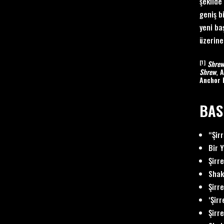
şekilde
geniş b
yeni ba
üzerine
[1]
Shrew
Shrew
, 
Anchor 
BAS
“Şir
Bir 
Şirr
Shak
Şirr
‘Şir
Şirr