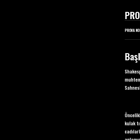
PRO
PROVA NO
Baş
Shakesp
muhteme
Sahnes
Öncelik
kulak tı
cadılar
anlamın