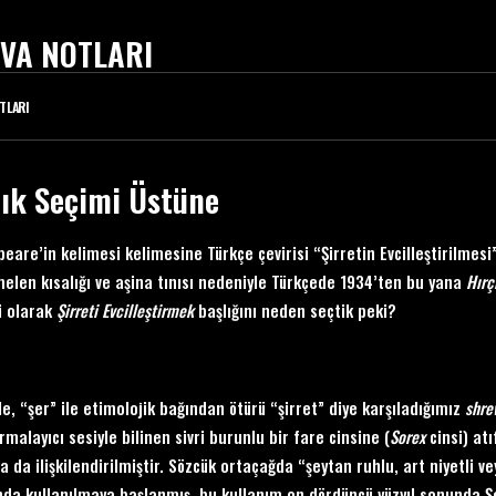
VA NOTLARI
TLARI
lık Seçimi Üstüne
eare’in kelimesi kelimesine Türkçe çevirisi “Şirretin Evcilleştirilmesi”
len kısalığı ve aşina tınısı nedeniyle Türkçede 1934’ten bu yana
Hırç
i olarak
Ş
irreti Evcille
ştirmek
başlığını neden seçtik peki?
le, “şer” ile etimolojik bağından ötürü “şirret” diye karşıladığımız
shre
rmalayıcı sesiyle bilinen sivri burunlu bir fare cinsine (
Sorex
cinsi) atı
la da ilişkilendirilmiştir. Sözcük ortaçağda “şeytan ruhlu, art niyetli v
da kullanılmaya başlanmış, bu kullanım on dördüncü yüzyıl sonunda Şe