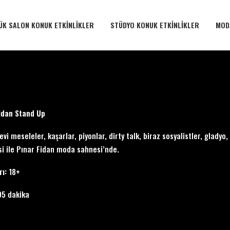
ÜK SALON KONUK ETKINLIKLER
STÜDYO KONUK ETKINLIKLER
MOD
idan Stand Up
levi meseleler, kaşarlar, piyonlar, dirty talk, biraz sosyalistler, glad
si ile Pınar Fidan moda sahnesi’nde.
rı:
18+
05 dakika