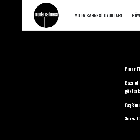
MODA SAHNESI OYUNLARI
BÜY
Pınar F
Bazı ai
gösteri
Yaş Sını
Süre
: 1