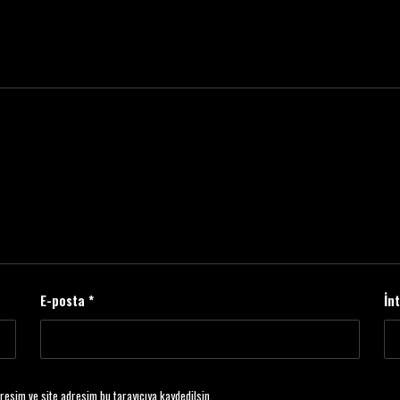
E-posta
*
İn
resim ve site adresim bu tarayıcıya kaydedilsin.