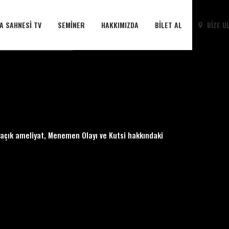
A SAHNESI TV
SEMINER
HAKKIMIZDA
BILET AL
BIZE U
yo, açık ameliyat, Menemen Olayı ve Kutsi hakkındaki