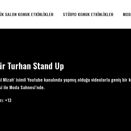
ÜK SALON KONUK ETKINLIKLER
STÜDYO KONUK ETKINLIKLER
MOD
ür Turhan Stand Up
 Mizah’ isimli Youtube kanalında yapmış olduğu videolarla geniş bir ki
si ile Moda Sahnesi’nde.
rı: +13