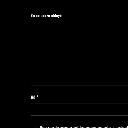
Yorumunuzu ekleyin
Ad
*
Daha sonraki yorumlarımda kullanılması için adım, e-posta ad