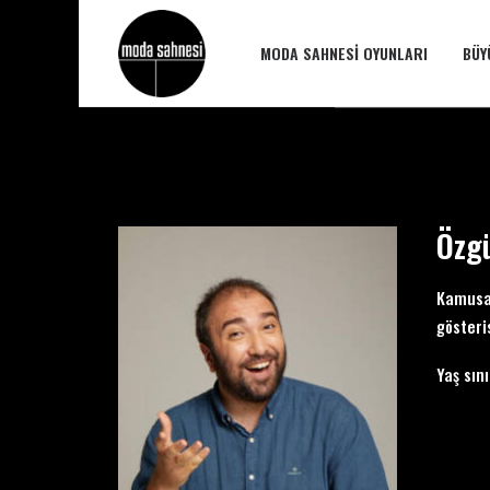
MODA SAHNESI OYUNLARI
BÜY
Özg
Kamusal
gösteri
Yaş sını