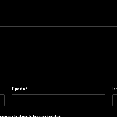
E-posta
*
İn
resim ve site adresim bu tarayıcıya kaydedilsin.