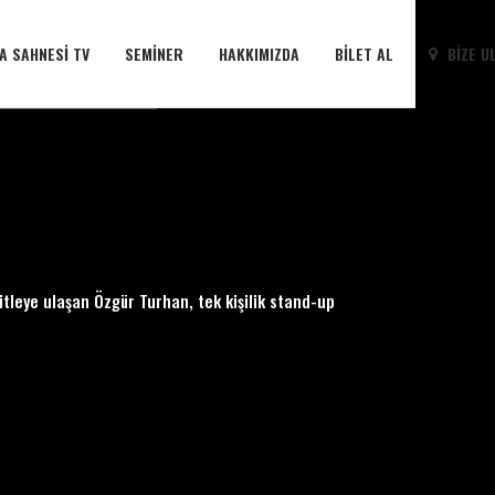
A SAHNESI TV
SEMINER
HAKKIMIZDA
BILET AL
BIZE U
tleye ulaşan Özgür Turhan, tek kişilik stand-up