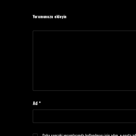
Yorumunuzu ekleyin
Ad
*
Daha sonraki yorumlarımda kullanılması için adım, e-posta ad