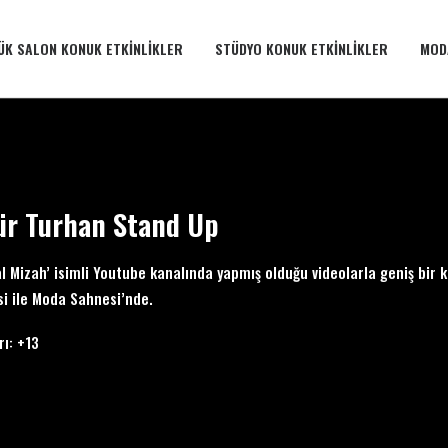
ÜK SALON KONUK ETKINLIKLER
STÜDYO KONUK ETKINLIKLER
MOD
ür Turhan Stand Up
 Mizah’ isimli Youtube kanalında yapmış olduğu videolarla geniş bir ki
si ile Moda Sahnesi’nde.
rı: +13