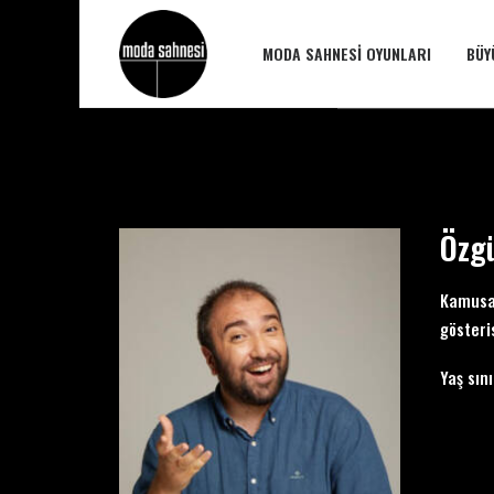
MODA SAHNESI OYUNLARI
BÜY
Özg
Kamusal
gösteri
Yaş sını