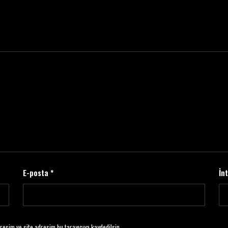
E-posta
*
İn
resim ve site adresim bu tarayıcıya kaydedilsin.