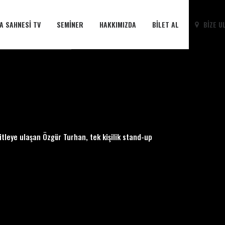
A SAHNESI TV
SEMINER
HAKKIMIZDA
BILET AL
BIZE U
tleye ulaşan Özgür Turhan, tek kişilik stand-up