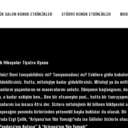
ÜK SALON KONUK ETKINLIKLER
STÜDYO KONUK ETKINLIKLER
MOD
ik Hikayeler Tiyatro Oyunu
iniz! Beni tanıyabildiniz mi? Tanıyamadınız mı? Eskilere gidin bakalı
idebilirsiniz. Hatta, mitolojiye kadar gidebilirsiniz. Mitoloji ya da mit
nların yaşamlarını ve maceralarını anlatır. Dünyanın başlangıcını, doğa
, o kadar eskiyim ben… Ben bir efsaneyim yani… hatta bir tanrıçayım
kınlarım ise kısaca Afro der. Sizlere mitolojinin iki bilinen hikâyesi
yacağım yanımda birbirinden yetenekli başka kuklalar da olacak. Bir
nda Ezgi Çelik, “Ariyana’nın Yün Yumağı”nda ise Gülinler bizlerle olaca
Pandora’nın Kutusu” & “Ariyana’nın Yün Yumağı”