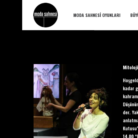
MODA SAHNESI OYUNLARI
BÜY
Mitoloj
Hoşgeld
kadar g
kahrama
Düşünün
der. Ya
anlatma
Kutusu”
14.00 “