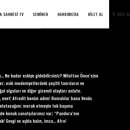
A SAHNESI TV
SEMINER
HAKKIMIZDA
BILET AL
BIZE U
m… Ne kadar eskiye gidebilirsiniz? Milattan Önce’sine
ler; eski medeniyetlerdeki çeşitli tanrıların ve
l olguları ve diğer gizemli olayları anlatır.
, evet! Afrodit benim adım! Romalılar bana Venüs
ni anlatacağım; merak etmeyin tek başıma
 de konuk sanatçılarımız var; “Pandora’nın
k! Sevgi ve aşkla kalın, imza… Afro!