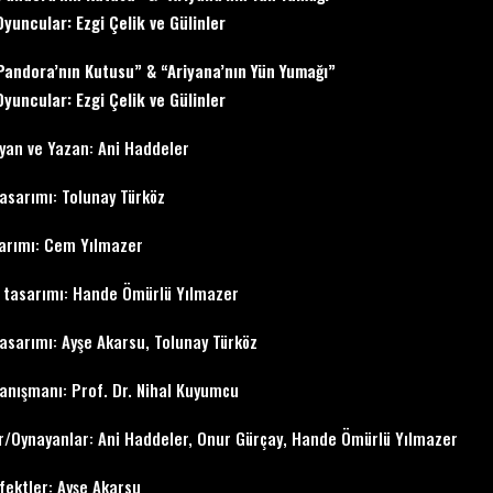
yuncular: Ezgi Çelik ve Gülinler
Pandora’nın Kutusu” & “Ariyana’nın Yün Yumağı”
yuncular: Ezgi Çelik ve Gülinler
yan ve Yazan: Ani Haddeler
asarımı: Tolunay Türköz
sarımı: Cem Yılmazer
tasarımı: Hande Ömürlü Yılmazer
tasarımı: Ayşe Akarsu, Tolunay Türköz
anışmanı: Prof. Dr. Nihal Kuyumcu
r/Oynayanlar: Ani Haddeler, Onur Gürçay, Hande Ömürlü Yılmazer
fektler: Ayşe Akarsu