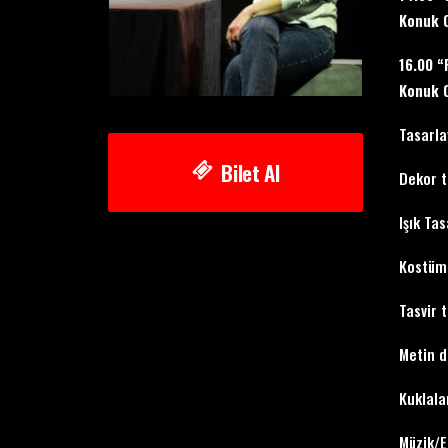
Konuk O
16.00 “
Konuk O
Tasarla
Bilet Al
Dekor t
Işık Ta
Kostüm 
Tasvir 
Metin d
Kuklala
Müzik/E