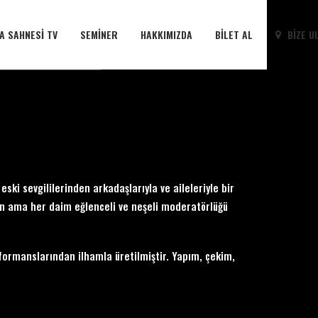
A SAHNESI TV
SEMINER
HAKKIMIZDA
BILET AL
BIZE U
eski sevgililerinden arkadaşlarıyla ve aileleriyle bir
skin ama her daim eğlenceli ve neşeli moderatörlüğü
ormanslarından ilhamla üretilmiştir. Yapım, çekim,