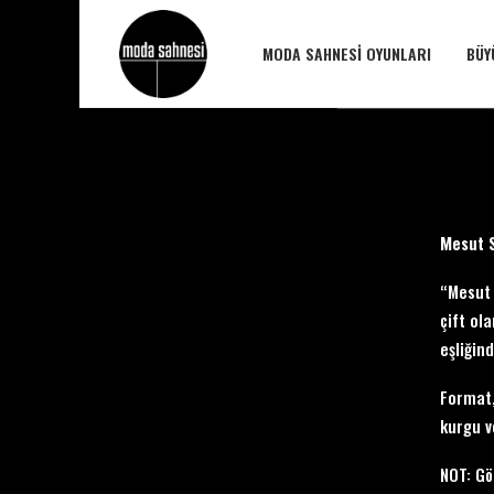
MODA SAHNESI OYUNLARI
BÜY
Mesut S
“Mesut 
çift ol
eşliğin
Format,
kurgu v
NOT: Gö