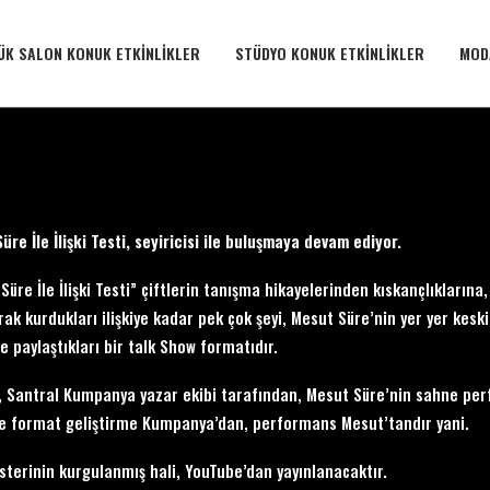
ÜK SALON KONUK ETKINLIKLER
STÜDYO KONUK ETKINLIKLER
MOD
üre İle İlişki Testi, seyiricisi ile buluşmaya devam ediyor.
Süre İle İlişki Testi” çiftlerin tanışma hikayelerinden kıskançlıklarına, 
arak kurdukları ilişkiye kadar pek çok şeyi, Mesut Süre’nin yer yer ke
de paylaştıkları bir talk Show formatıdır.
 Santral Kumpanya yazar ekibi tarafından, Mesut Süre’nin sahne perf
e format geliştirme Kumpanya’dan, performans Mesut’tandır yani.
sterinin kurgulanmış hali, YouTube’dan yayınlanacaktır.