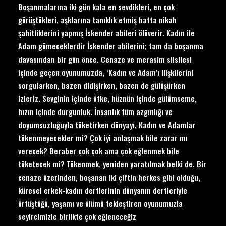
Boşanmalarına iki gün kala en sevdikleri, en çok
görüştükleri, aşklarına tanıklık etmiş hatta nikah
şahitliklerini yapmış İskender abileri ölüverir. Kadın ile
Adam gömeceklerdir İskender abilerini; tam da boşanma
davasından bir gün önce. Cenaze ve merasim silsilesi
içinde geçen oyunumuzda, ‘Kadın ve Adam’ı ilişkilerini
sorgularken, bazen didişirken, bazen de gülüşürken
izleriz. Sevginin içinde öfke, hüznün içinde gülümseme,
hızın içinde durgunluk. İnsanlık tüm azgınlığı ve
doyumsuzluğuyla tüketirken dünyayı, Kadın ve Adamlar
tükenmeyecekler mi? Çok iyi anlaşmak bile zarar mı
verecek? Beraber çok çok ama çok eğlenmek bile
tüketecek mi? Tükenmek, yeniden yaratılmak belki de. Bir
cenaze üzerinden, boşanan iki çiftin herkes gibi olduğu,
küresel erkek-kadın dertlerinin dünyanın dertleriyle
örtüştüğü, yaşamı ve ölümü tekleştiren oyunumuzla
seyircimizle birlikte çok eğleneceğiz