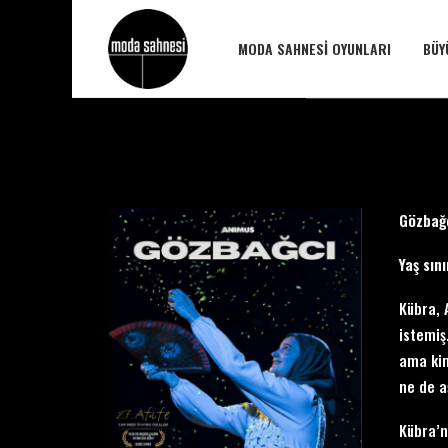
MODA SAHNESI OYUNLARI
BÜY
Gözbağc
Yaş sını
Kübra, 
istemiş
ama kim
ne de a
Kübra’n