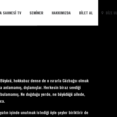
A SAHNESI TV
SEMINER
HAKKIMIZDA
BILET AL
BIZE U
ş. Büyücü, hokkabaz dense de o ısrarla Gözbağcı olmak
a anlamamış, dışlamışlar. Herkesin biraz sevdiği
ü bulamamış. Ne doğduğu yerde, ne büyüdüğü ailede,
ca.
yatın içinde unutmak istediği öyle şeyler biriktirir de