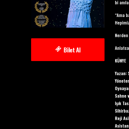
bi anıl
“Ama ba
Hepimiz
Nerden 
Anlatca
Bilet Al
KÜNYE
Yazan:
Yönete
Oynaya
Sahne 
Işık Tas
Sihirba
Reji As
Asistan