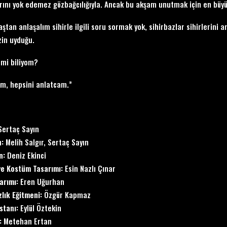
arını yok edemez gözbağcılığıyla. Ancak bu akşam unutmak için en büy
ştan anlaşalım sihirle ilgili soru sormak yok, sihirbazlar sihirlerini
in uyduğu.
mi biliyom?
m, hepsini anlatcam.”
Sertaç Sayın
n:
Melih Salgır, Sertaç Sayın
n:
Deniz Ekinci
ve Kostüm Tasarımı:
Esin Nazlı Çınar
arımı:
Eren Uğurhan
zlık Eğitmeni:
Özgür Kapmaz
istanı:
Eylül Öztekin
:
Metehan Ertan