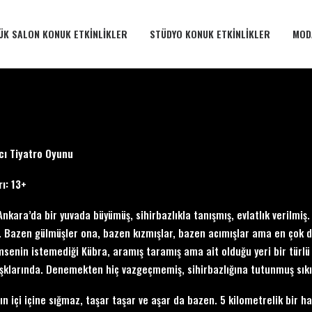
ÜK SALON KONUK ETKINLIKLER
STÜDYO KONUK ETKINLIKLER
MOD
ı Tiyatro Oyunu
rı: 13+
Ankara’da bir yuvada büyümüş, sihirbazlıkla tanışmış, evlatlık verilmi
. Bazen gülmüşler ona, bazen kızmışlar, bazen acımışlar ama en çok d
senin istemediği Kübra, aramış taramış ama ait olduğu yeri bir türl
şklarında. Denemekten hiç vazgeçmemiş, sihirbazlığına tutunmuş sıkı
ın içi içine sığmaz, taşar taşar ve aşar da bazen. 5 kilometrelik bir ha