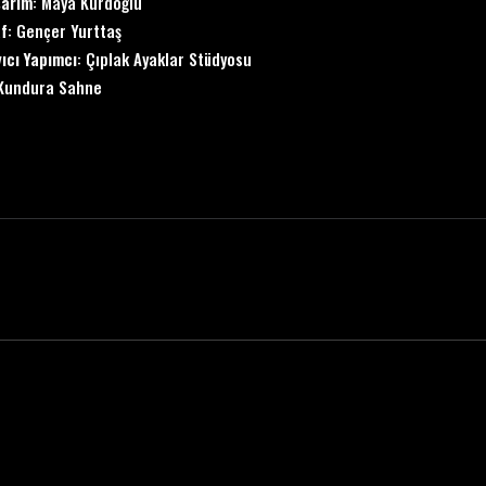
sarım
: Maya Kurdoğlu
f
: Gençer Yurttaş
ıcı Yapımcı
: Çıplak Ayaklar Stüdyosu
 Kundura Sahne