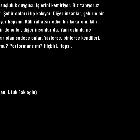
suçluluk duygusu içlerini kemiriyor. Biz tanıyoruz
r. Şehir onları itip kakıyor. Diğer insanlar, şehirle bir
ıyor hepsini. Kâh rahatsız edici bir kakafoni, kâh
ir de onlar, diğer insanlar da. Yani aslında ne
ar olan sadece onlar. Yüzlerce, binlerce kendileri.
n mu? Performans mı? Hiçbiri. Hepsi.
n, Ufuk Fakıoğlu)