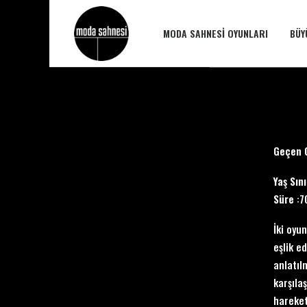
MODA SAHNESI OYUNLARI
BÜY
Geçen 
Yaş Sını
Süre
:7
İki oyu
eşlik e
anlatılm
karşıla
hareket