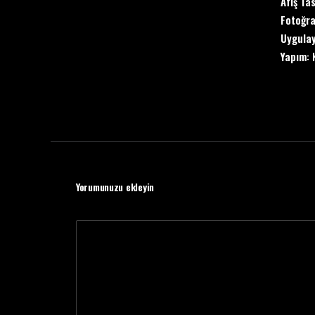
Afiş Ta
Fotoğra
Uygulay
Yapım
:
Yorumunuzu ekleyin