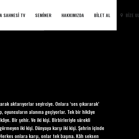
A SAHNESI TV
SEMINER
HAKKIMIZDA
BILET AL
BIZE U
arak aktarıyorlar seyirciye. Onlara ‘ses çıkararak’
p, oyuncuların alanına geçiyorlar. Tek bir hikâye
ye. Bir şehir. Ve iki kişi. Birbirleriyle sürekli
rmeyen iki kişi. Dünyaya karşı iki kişi. Şehrin içinde
 Herkes onlara karşı, onlar tek başına. Kâh seksen