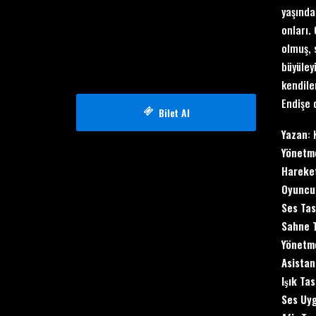
yaşında
onları. 
olmuş, 
büyüley
kendile
Endişe 
Bilet Al
Yazan
:
Yönetm
Hareket
Oyuncu
Ses Tas
Sahne 
Yönetme
Asistan
Işık Ta
Ses Uy