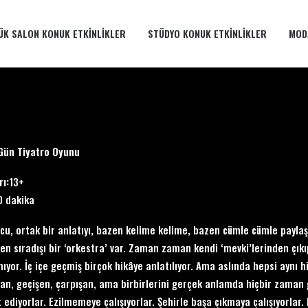
ÜK SALON KONUK ETKINLIKLER
STÜDYO KONUK ETKINLIKLER
MOD
Gün Tiyatro Oyunu
rı:
13+
0 dakika
ncu, ortak bir anlatıyı, bazen kelime kelime, bazen cümle cümle paylaş
den sıradışı bir ‘orkestra’ var. Zaman zaman kendi ‘mevki’lerinden çıkı
ıyor. İç içe geçmiş birçok hikâye anlatılıyor. Ama aslında hepsi aynı hikâ
şan, geçişen, çarpışan, ama birbirlerini gerçek anlamda hiçbir zaman gö
 ediyorlar. Ezilmemeye çalışıyorlar. Şehirle başa çıkmaya çalışıyorlar.