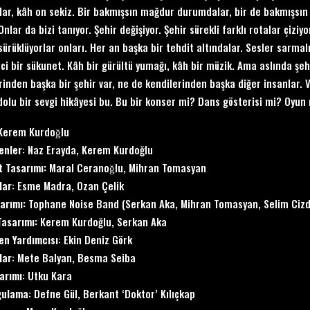
lar, kâh on sekiz. Bir bakmışsın mağdur durumdalar, bir de bakmışsın 
Onlar da bizi tanıyor. Şehir değişiyor. Şehir sürekli farklı rotalar çiziyo
sürüklüyorlar onları. Her an başka bir tehdit altındalar. Sesler sarmal
ici bir sükunet. Kâh bir gürültü yumağı, kâh bir müzik. Ama aslında şeh
rinden başka bir şehir var, ne de kendilerinden başka diğer insanlar. V
dolu bir sevgi hikâyesi bu. Bu bir konser mi? Dans gösterisi mi? Oyu
 Kerem Kurdoğlu
enler
: Naz Erayda, Kerem Kurdoğlu
 Tasarımı:
Maral Ceranoğlu, Mihran Tomasyan
lar
: Esme Madra, Ozan Çelik
arımı:
Tophane Noise Band (Serkan Aka, Mihran Tomasyan, Selim Cizda
Tasarımı:
Kerem Kurdoğlu, Serkan Aka
n Yardımcısı
: Ekin Deniz Görk
lar
: Mete Balyan, Besma Seiba
sarımı
: Utku Kara
gulama
: Defne Gül, Berkant ‘Doktor’ Kılıçkap