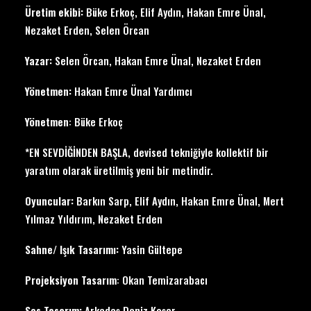
Üretim ekibi:
Büke Erkoç, Elif Aydın, Hakan Emre Ünal,
Nezaket Erden, Selen Örcan
Yazar:
Selen Örcan, Hakan Emre Ünal, Nezaket Erden
Yönetmen:
Hakan Emre Ünal Yardımcı
Yönetmen
: Büke Erkoç
*EN SEVDİĞİNDEN BAŞLA, devised tekniğiyle kollektif bir
yaratım olarak üretilmiş yeni bir metindir.
Oyuncular:
Barkın Sarp, Elif Aydın, Hakan Emre Ünal, Mert
Yılmaz Yıldırım, Nezaket Erden
Sahne/ Işık Tasarımı:
Yasin Gültepe
Projeksiyon Tasarım
: Okan Temizarabacı
Ses Tasarım:
Arkadaş Deniz Koşar