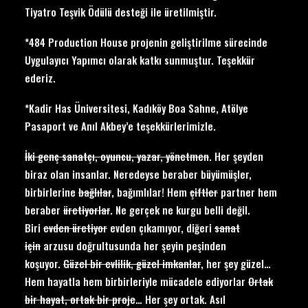
Tiyatro Teşvik Ödülü desteği ile üretilmiştir.
*484 Production House projenin geliştirilme sürecinde
Uygulayıcı Yapımcı olarak katkı sunmuştur. Teşekkür
ederiz.
*Kadir Has Üniversitesi, Kadıköy Boa Sahne, Atölye
Pasaport ve Anıl Akbey’e teşekkürlerimizle.
İki genç sanatçı, oyuncu, yazar, yönetmen
. Her şeyden
biraz olan insanlar. Neredeyse beraber büyümüşler,
birbirlerine
bağlılar
, bağımlılar! Hem
çiftler
partner hem
beraber
üretiyorlar
. Ne gerçek ne kurgu belli değil.
Biri
evden üretiyor
evden çıkamıyor, diğeri
sanat
için
arzusu doğrultusunda her şeyin peşinden
koşuyor.
Güzel bir evlilik, güzel imkanlar
, her şey güzel…
Hem hayatla hem birbirleriyle mücadele ediyorlar
Ortak
bir hayat, ortak bir proje
… Her şey ortak. Asıl