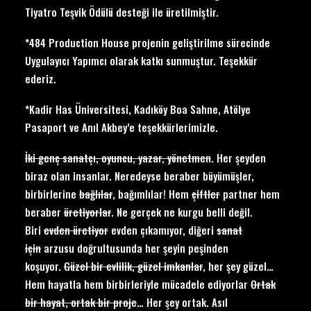
Tiyatro Teşvik Ödülü desteği ile üretilmiştir.
*484 Production House projenin geliştirilme sürecinde
Uygulayıcı Yapımcı olarak katkı sunmuştur. Teşekkür
ederiz.
*Kadir Has Üniversitesi, Kadıköy Boa Sahne, Atölye
Pasaport ve Anıl Akbey’e teşekkürlerimizle.
İki genç sanatçı, oyuncu, yazar, yönetmen
. Her şeyden
biraz olan insanlar. Neredeyse beraber büyümüşler,
birbirlerine
bağlılar
, bağımlılar! Hem
çiftler
partner hem
beraber
üretiyorlar
. Ne gerçek ne kurgu belli değil.
Biri
evden üretiyor
evden çıkamıyor, diğeri
sanat
için
arzusu doğrultusunda her şeyin peşinden
koşuyor.
Güzel bir evlilik, güzel imkanlar
, her şey güzel…
Hem hayatla hem birbirleriyle mücadele ediyorlar
Ortak
bir hayat, ortak bir proje
… Her şey ortak. Asıl