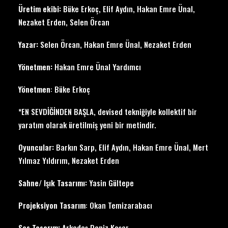
Üretim ekibi:
Büke Erkoç, Elif Aydın, Hakan Emre Ünal,
Nezaket Erden, Selen Örcan
Yazar:
Selen Örcan, Hakan Emre Ünal, Nezaket Erden
Yönetmen:
Hakan Emre Ünal Yardımcı
Yönetmen
: Büke Erkoç
*EN SEVDİĞİNDEN BAŞLA, devised tekniğiyle kollektif bir
yaratım olarak üretilmiş yeni bir metindir.
Oyuncular:
Barkın Sarp, Elif Aydın, Hakan Emre Ünal, Mert
Yılmaz Yıldırım, Nezaket Erden
Sahne/ Işık Tasarımı:
Yasin Gültepe
Projeksiyon Tasarım
: Okan Temizarabacı
Ses Tasarım:
Arkadaş Deniz Koşar