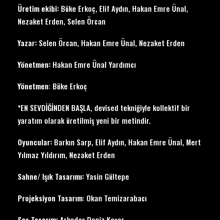
Üretim ekibi:
Büke Erkoç, Elif Aydın, Hakan Emre Ünal,
Nezaket Erden, Selen Örcan
Yazar:
Selen Örcan, Hakan Emre Ünal, Nezaket Erden
Yönetmen:
Hakan Emre Ünal Yardımcı
Yönetmen
: Büke Erkoç
*EN SEVDİĞİNDEN BAŞLA, devised tekniğiyle kollektif bir
yaratım olarak üretilmiş yeni bir metindir.
Oyuncular:
Barkın Sarp, Elif Aydın, Hakan Emre Ünal, Mert
Yılmaz Yıldırım, Nezaket Erden
Sahne/ Işık Tasarımı:
Yasin Gültepe
Projeksiyon Tasarım
: Okan Temizarabacı
Ses Tasarım:
Arkadaş Deniz Koşar