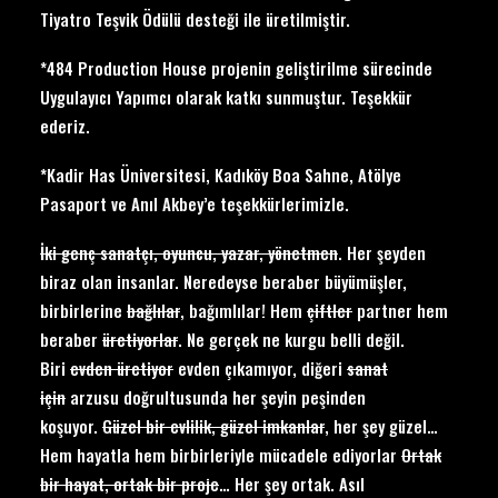
Tiyatro Teşvik Ödülü desteği ile üretilmiştir.
*484 Production House projenin geliştirilme sürecinde
Uygulayıcı Yapımcı olarak katkı sunmuştur. Teşekkür
ederiz.
*Kadir Has Üniversitesi, Kadıköy Boa Sahne, Atölye
Pasaport ve Anıl Akbey’e teşekkürlerimizle.
İki genç sanatçı, oyuncu, yazar, yönetmen
. Her şeyden
biraz olan insanlar. Neredeyse beraber büyümüşler,
birbirlerine
bağlılar
, bağımlılar! Hem
çiftler
partner hem
beraber
üretiyorlar
. Ne gerçek ne kurgu belli değil.
Biri
evden üretiyor
evden çıkamıyor, diğeri
sanat
için
arzusu doğrultusunda her şeyin peşinden
koşuyor.
Güzel bir evlilik, güzel imkanlar
, her şey güzel…
Hem hayatla hem birbirleriyle mücadele ediyorlar
Ortak
bir hayat, ortak bir proje
… Her şey ortak. Asıl