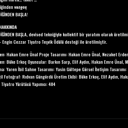
diğinden
vazgeç
İĞİNDEN BAŞLA!
HAKKINDA
İĞİNDEN BAŞLA, devised tekniğiyle kollektif bir yaratım olarak üretilmi
– Engin Cezzar Tiyatro Teşvik Ödülü desteği ile üretilmiştir.
n: Hakan Emre Ünal Proje Tasarımı: Hakan Emre Ünal, Nezaket Erden 
n: Büke Erkoç Oyuncular: Barkın Sarp, Elif Aydın, Hakan Emre Ünal, 
a: Yaren İbil Sahne Tasarımı: Yasin Gültepe Görsel İletişim Tasarımı
gil Fotoğraf: Rıdvan Güngördü Üretim Ekibi: Büke Erkoç, Elif Aydın, H
Tiyatro Yürütücü Yapımcı: 484