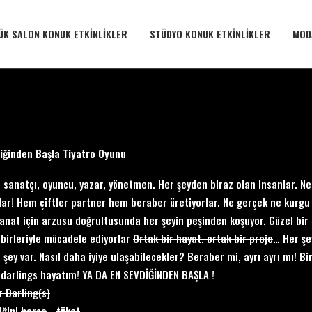
ÜK SALON KONUK ETKINLIKLER
STÜDYO KONUK ETKINLIKLER
MOD
iğinden Başla Tiyatro Oyunu
ç sanatçı, oyuncu, yazar, yönetmen
. Her şeyden biraz olan insanlar. N
ılar! Hem
çiftler
partner hem
beraber üretiyorlar
. Ne gerçek ne kurgu 
anat için
arzusu doğrultusunda her şeyin peşinden koşuyor.
Güzel bir 
birleriyle mücadele ediyorlar
Ortak bir hayat, ortak bir proje
… Her şe
 şey var. Nasıl daha iyiye ulaşabilecekler? Beraber mi, ayrı ayrı mı! Bir
darlings hayatım! YA DA EN SEVDİĞİNDEN BAŞLA !
r Darling(s)
iğini
harca
…
tüket
…