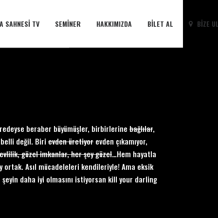
A SAHNESI TV
SEMINER
HAKKIMIZDA
BILET AL
BIZE U
eredeyse beraber büyümüşler, birbirlerine
bağlılar
,
belli değil. Biri
evden üretiyor
evden çıkamıyor,
evlilik, güzel imkanlar, her şey güzel
…Hem hayatla
y ortak. Asıl mücadeleleri kendileriyle! Ama eksik
 şeyin daha iyi olmasını istiyorsan kill your darling