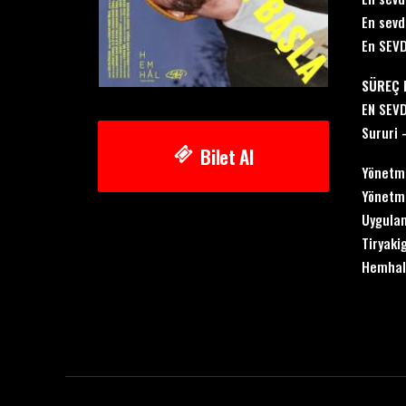
En sev
En SEVD
SÜREÇ 
EN SEVD
Sururi 
Bilet Al
Yönetme
Yönetme
Uygulam
Tiryaki
Hemhal 