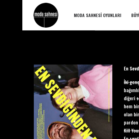
MODA SAHNESI OYUNLARI
BÜY
En Sevd
İki gen
bağıml
diğeri
s
hem bir
olan bir
pardon 
Kill You
En sevd