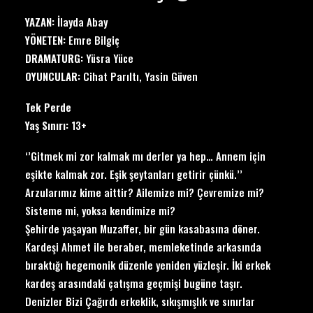
YAZAN:
İlayda Abay
YÖNETEN:
Emre Bilgiç
DRAMATURG:
Yüsra Yüce
OYUNCULAR:
Cihat Parıltı, Yasin Güven
Tek Perde
Yaş Sınırı:
13+
‘’Gitmek mi zor kalmak mı derler ya hep… Annem için
eşikte kalmak zor. Eşik şeytanları getirir çünkü.’’
Arzularımız kime aittir? Ailemize mi? Çevremize mi?
Sisteme mi, yoksa kendimize mi?
Şehirde yaşayan Muzaffer, bir gün kasabasına döner.
Kardeşi Ahmet ile beraber, memleketinde arkasında
bıraktığı hegemonik düzenle yeniden yüzleşir. İki erkek
kardeş arasındaki çatışma geçmişi bugüne taşır.
Denizler Bizi Çağırdı erkeklik, sıkışmışlık ve sınırlar