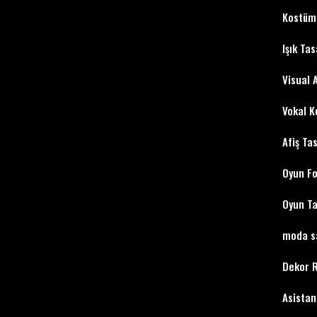
Kostüm
Işık Tas
Visual 
Vokal K
Afiş Ta
Oyun Fo
Oyun Ta
moda sa
Dekor 
Asistan