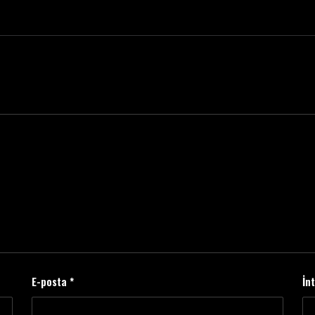
E-posta
*
İn