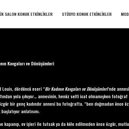
ÜK SALON KONUK ETKINLIKLER
STÜDYO KONUK ETKINLIKLER
MOD
ının Kavgaları ve Dönüşümleri
 Louis, dördüncü eseri “
Bir Kadının Kavgaları ve Dönüşümleri
’nde annesi
fından yola çıkıyor… annesinin, henüz selfi icat olmamışken fotoğraf 
, özgür bir genç kadındır annesi bu fotoğrafta. “ben doğmadan önce 
 başlatıyor anlatısını.
ine kapanıp, ev işleri ile tutsak ya da köle edilmeden önce özgür, mutl