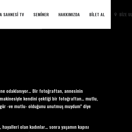
A SAHNESI TV
SEMINER
HAKKIMIZDA
BILET AL
BIZE U
ne odaklanıyor… Bir fotoğraftan, annesinin
makinesiyle kendini çektiği bir fotoğraftan… mutlu,
özgür -ve mutlu- olduğunu unutmuş muydum” diye
u, hayalleri olan kadınlar… sonra yaşamın kapısı