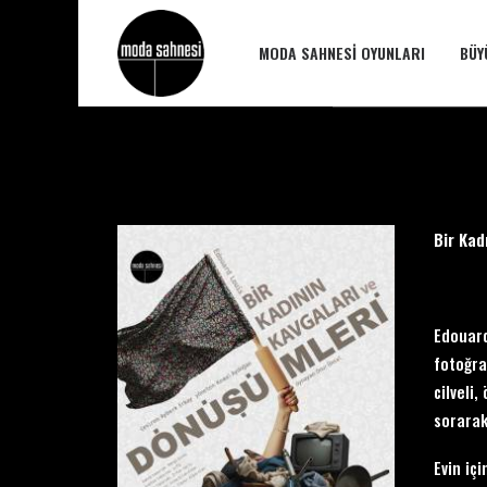
MODA SAHNESI OYUNLARI
BÜY
Bir Kad
Edouard
fotoğra
cilveli
sorarak
Evin iç