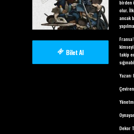
birden 
olur. İ
ancak bi
yapılmak
Fransa’
kimseyi
Bilet Al
takip ed
sığınab
Yazan: 
Çeviren
Yönetm
Oynayan
Dekor T