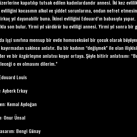
üzerlerine kapatılıp tutsak edilen kadınlardandır annesi. İki kez evlili
lk evliliğini kocasının alkol ve şiddet sorunlarına, ondan nefret etmesi
rkaç yıl dayanabilir buna. İkinci evliliğini Edouard’ın babasıyla yapar. 
la son bulur. Yirmi yıl sürdürür bu evliliği annesi. Yirmi yıl sonra bir gü
da işçi sınıfına mensup bir evde homoseksüel bir çocuk olarak büyüyen
 kayırmadan sakince anlatır. Bu bir kadının “değişmek” ile olan ilişki
er ve bir özgürleşme anlatısı koyar ortaya. Şöyle bitirir anlatısını: “Bu 
ileceği o ev olmasını dilerim.”
Edouard Louis
: Ayberk Erkay
en: Kemal Aydoğan
: Onur Ünsal
asarım: Bengi Günay