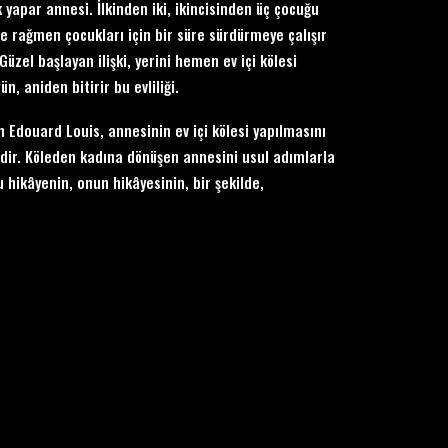
k yapar annesi. İlkinden iki, ikincisinden üç çocuğu
ne rağmen çocukları için bir süre sürdürmeye çalışır
Güzel başlayan ilişki, yerini hemen ev içi kölesi
n, aniden bitirir bu evliliği.
 Edouard Louis, annesinin ev içi kölesi yapılmasını
sidir. Köleden kadına dönüşen annesini usul adımlarla
hikâyenin, onun hikâyesinin, bir şekilde,