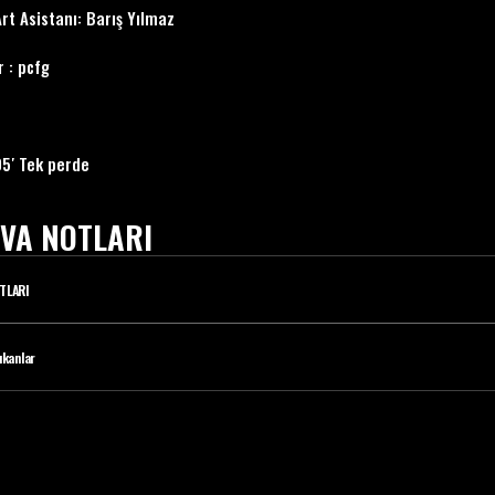
Art Asistanı: Barış Yılmaz
 : pcfg
05′ Tek perde
VA NOTLARI
TLARI
ıkanlar