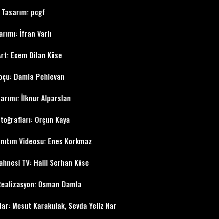
 Tasarım: pcgf
arımı: İfran Varlı
Art: Ecem Dilan Köse
oçu: Damla Pehlevan
sarımı: İlknur Alparslan
toğrafları: Orçun Kaya
nıtım Videosu: Enes Korkmaz
hnesi TV: Halil Serhan Köse
Realizasyon: Osman Damla
lar: Mesut Karakulak, Sevda Yeliz Nar