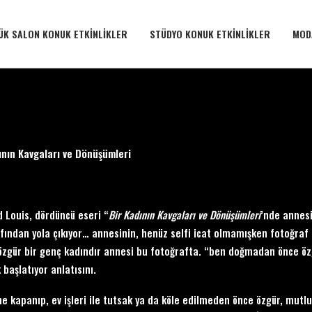
ÜK SALON KONUK ETKINLIKLER
STÜDYO KONUK ETKINLIKLER
MOD
ının Kavgaları ve Dönüşümleri
 Louis, dördüncü eseri “
Bir Kadının Kavgaları ve Dönüşümleri
’nde annesi
fından yola çıkıyor… annesinin, henüz selfi icat olmamışken fotoğraf 
, özgür bir genç kadındır annesi bu fotoğrafta. “ben doğmadan önce 
 başlatıyor anlatısını.
ine kapanıp, ev işleri ile tutsak ya da köle edilmeden önce özgür, mutl