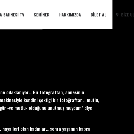
A SAHNESI TV
SEMINER
HAKKIMIZDA
BILET AL
BIZE U
ne odaklanıyor… Bir fotoğraftan, annesinin
makinesiyle kendini çektiği bir fotoğraftan… mutlu,
özgür -ve mutlu- olduğunu unutmuş muydum” diye
u, hayalleri olan kadınlar… sonra yaşamın kapısı