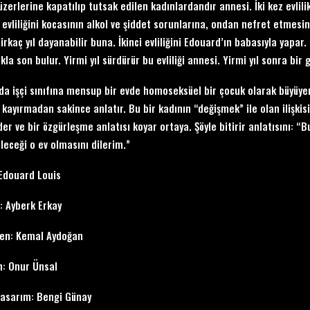
üzerlerine kapatılıp tutsak edilen kadınlardandır annesi. İki kez evlili
lk evliliğini kocasının alkol ve şiddet sorunlarına, ondan nefret etmesi
rkaç yıl dayanabilir buna. İkinci evliliğini Edouard’ın babasıyla yapar. 
la son bulur. Yirmi yıl sürdürür bu evliliği annesi. Yirmi yıl sonra bir gü
da işçi sınıfına mensup bir evde homoseksüel bir çocuk olarak büyüyen
 kayırmadan sakince anlatır. Bu bir kadının “değişmek” ile olan ilişki
er ve bir özgürleşme anlatısı koyar ortaya. Şöyle bitirir anlatısını: “Bu 
ileceği o ev olmasını dilerim.”
Edouard Louis
: Ayberk Erkay
en: Kemal Aydoğan
: Onur Ünsal
asarım: Bengi Günay