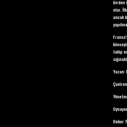
birden 
olur. İ
ancak bi
yapılmak
Fransa’
kimseyi
takip ed
sığınab
Yazan: 
Çeviren
Yönetm
Oynayan
Dekor T