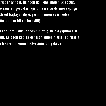
k yapar annesi. İlkinden iki, ikincisinden üç çocuğu
ne rağmen çocukları için bir süre sürdürmeye çalışır
Güzel başlayan ilişki, yerini hemen ev içi kölesi
n, aniden bitirir bu evliliği.
 Edouard Louis, annesinin ev içi kölesi yapılmasını
sidir. Köleden kadına dönüşen annesini usul adımlarla
hikâyenin, onun hikâyesinin, bir şekilde,