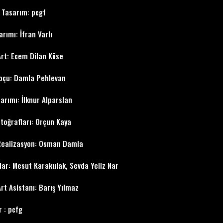
 Tasarım: pcgf
arımı: İfran Varlı
Art: Ecem Dilan Köse
oçu: Damla Pehlevan
sarımı: İlknur Alparslan
toğrafları: Orçun Kaya
Realizasyon: Osman Damla
lar: Mesut Karakulak, Sevda Yeliz Nar
Art Asistanı: Barış Yılmaz
 : pcfg