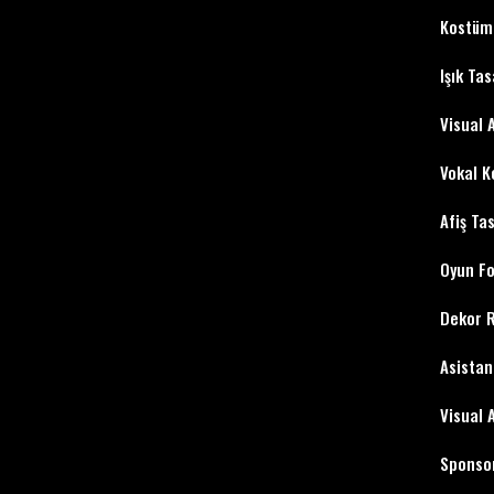
Kostüm
Işık Tas
Visual 
Vokal K
Afiş Ta
Oyun Fo
Dekor 
Asistan
Visual 
Sponsor