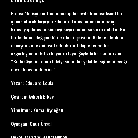
Fransa’da işçi sınıfına mensup bir evde homoseksüel bir
çocuk olarak büyüyen Edouard Louis, annesinin ev içi
kölesi yapılmasını kimseyi kayırmadan sakince anlatır. Bu
bir kadının “değişmek” ile olan ilişkisidir. Köleden kadına
dönüşen annesini usul adımlarla takip eder ve bir
özgürleşme anlatısı koyar ortaya. Şöyle bitirir anlatısını:
“Bu hikâyenin, onun hikâyesinin, bir şekilde, sığınabileceği
o ev olmasını dilerim.”
Yazan: Edouard Louis
Çeviren: Ayberk Erkay
Yönetmen: Kemal Aydoğan
Oynayan: Onur Ünsal
Dekor Tasarım: Bengi Günay