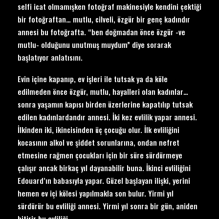
selfi icat olmamışken fotoğraf makinesiyle kendini çektiği
bir fotoğraftan… mutlu, cilveli, özgür bir genç kadındır
annesi bu fotoğrafta. “ben doğmadan önce özgür -ve
mutlu- olduğunu unutmuş muydum” diye sorarak
başlatıyor anlatısını.
Evin içine kapanıp, ev işleri ile tutsak ya da köle
edilmeden önce özgür, mutlu, hayalleri olan kadınlar…
sonra yaşamın kapısı birden üzerlerine kapatılıp tutsak
edilen kadınlardandır annesi. İki kez evlilik yapar annesi.
İlkinden iki, ikincisinden üç çocuğu olur. İlk evliliğini
kocasının alkol ve şiddet sorunlarına, ondan nefret
etmesine rağmen çocukları için bir süre sürdürmeye
çalışır ancak birkaç yıl dayanabilir buna. İkinci evliliğini
Edouard’ın babasıyla yapar. Güzel başlayan ilişki, yerini
hemen ev içi kölesi yapılmakla son bulur. Yirmi yıl
sürdürür bu evliliği annesi. Yirmi yıl sonra bir gün, aniden
bitirir bu evliliği.