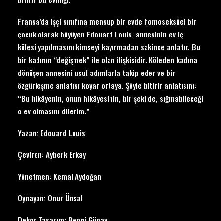
Fransa’da işçi sınıfına mensup bir evde homoseksüel bir
çocuk olarak büyüyen Edouard Louis, annesinin ev içi
kölesi yapılmasını kimseyi kayırmadan sakince anlatır. Bu
bir kadının “değişmek” ile olan ilişkisidir. Köleden kadına
dönüşen annesini usul adımlarla takip eder ve bir
özgürleşme anlatısı koyar ortaya. Şöyle bitirir anlatısını:
“Bu hikâyenin, onun hikâyesinin, bir şekilde, sığınabileceği
o ev olmasını dilerim.”
Yazan: Edouard Louis
Çeviren: Ayberk Erkay
Yönetmen: Kemal Aydoğan
Oynayan: Onur Ünsal
Dekor Tasarım: Bengi Günay