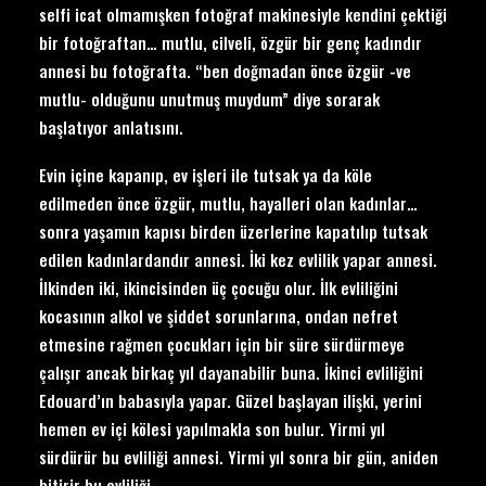
selfi icat olmamışken fotoğraf makinesiyle kendini çektiği
bir fotoğraftan… mutlu, cilveli, özgür bir genç kadındır
annesi bu fotoğrafta. “ben doğmadan önce özgür -ve
mutlu- olduğunu unutmuş muydum” diye sorarak
başlatıyor anlatısını.
Evin içine kapanıp, ev işleri ile tutsak ya da köle
edilmeden önce özgür, mutlu, hayalleri olan kadınlar…
sonra yaşamın kapısı birden üzerlerine kapatılıp tutsak
edilen kadınlardandır annesi. İki kez evlilik yapar annesi.
İlkinden iki, ikincisinden üç çocuğu olur. İlk evliliğini
kocasının alkol ve şiddet sorunlarına, ondan nefret
etmesine rağmen çocukları için bir süre sürdürmeye
çalışır ancak birkaç yıl dayanabilir buna. İkinci evliliğini
Edouard’ın babasıyla yapar. Güzel başlayan ilişki, yerini
hemen ev içi kölesi yapılmakla son bulur. Yirmi yıl
sürdürür bu evliliği annesi. Yirmi yıl sonra bir gün, aniden
bitirir bu evliliği.