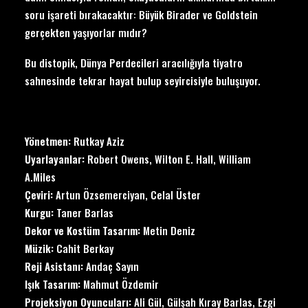
soru işareti bırakacaktır: Büyük Birader ve Goldstein
gerçekten yaşıyorlar mıdır?
Bu distopik, Dünya Perdecileri aracılığıyla tiyatro
sahnesinde tekrar hayat bulup seyircisiyle buluşuyor.
Yönetmen:
Rutkay Aziz
Uyarlayanlar:
Robert Owens, Wilton E. Hall, William
A.Miles
Çeviri:
Artun Özsemerciyan, Celal Üster
Kurgu:
Taner Barlas
Dekor ve Kostüm Tasarım:
Metin Deniz
Müzik:
Cahit Berkay
Reji Asistanı:
Andaç Sayın
Işık Tasarım:
Mahmut Özdemir
Projeksiyon Oyuncuları:
Ali Gül, Gülşah Kıray Barlas, Ezgi