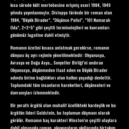
kısa sürede kült mertebesine erişmiş eseri 1984, 1949
yılında yayınlanmıştır. Distopya türünde bir roman olan
1984, ”Büyük Birader”, ”Düşünce Polisi”, ”101 Numaralı
Oda”, 2+2=5” gibi çeşitli terminolojileri ve kavramları
günümüz lugatine dahil etmiştir.
Romanın özetini kısaca anlatmak gerekirse, romanın
dünyası üç ayrı rejimle yönetilmektedir: Okyanusya,
Avrasya ve Doğu Asya… Sovyetler Birliği’ni andıran
Okyanusya, düşünmeden itaat eden ve Büyük Birader
adında birine bağlılıkları olan halkın yaşadığı devlettir.
Toplumdaki tüm insanların hareketleri, düşünceleri ve
davranışları izlenmektedir.
Bir yeraltı örgütü olan muhalif özellikteki kardeşlik ve bu
örgütün lideri Goldstein, bu toplumun düşmanı olarak
görülür. Romanın baş karakteri Winston’ın çeşitli olaylara
dahil olmasıyla roman, okuyucuların akıllarında birtakım