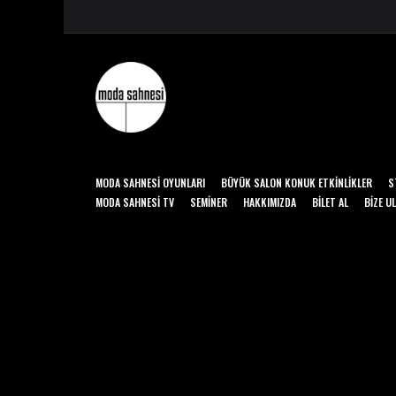
MODA SAHNESI OYUNLARI
BÜYÜK SALON KONUK ETKINLIKLER
S
MODA SAHNESI TV
SEMINER
HAKKIMIZDA
BILET AL
BIZE U
© 2026 Moda Sahnesi. All rights reserved