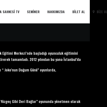
A SAHNESI TV
SEMINER
HAKKIMIZDA
BILET AL
BIZE U
lk Eğitimi Merkezi’nde başladığı oyunculuk eğitimini
tirerek tamamladı. 2012 yılından bu yana İstanbul’da
ve “ Joko’nun Doğum Günü” oyunlarda,
sı Yüzgeç Gibi Deri Bağlar” oyununda yönetmen olarak