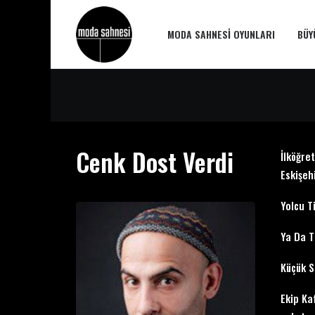
MODA SAHNESI OYUNLARI
BÜY
Cenk Dost Verdi
İlköğre
Eskişeh
Yolcu T
Ya Da T
Küçük S
Ekip Ka