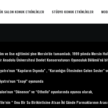
ÜK SALON KONUK ETKINLIKLER
STÜDYO KONUK ETKINLIKLER
MOD
tim ve lise eğitimini yine Mersin’de tamamladı. 1999 yılında Mersin Ha
ir Anadolu Üniversitesi Devlet Konservatuvarı Oyunculuk Bölümü’nü bi
iyatro’nun “Kapıların Dışında” , “Karanlığın Ötesinden Gelen Sesler” 
iyatro’nun “Enayi” oyununda
alon’nun “Dönence” ve “Othello” oyunlarında oyuncu olarak,
file’nin “ Onu Bir Su Birikintisine Atsan İki Günde Parmaklarının Ara