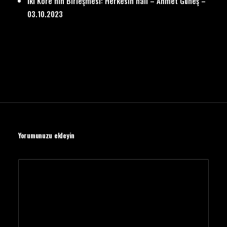
İki Kore’nin Birleşmesi: Herkesin hali – Ahmet Güneş –
03.10.2023
Yorumunuzu ekleyin