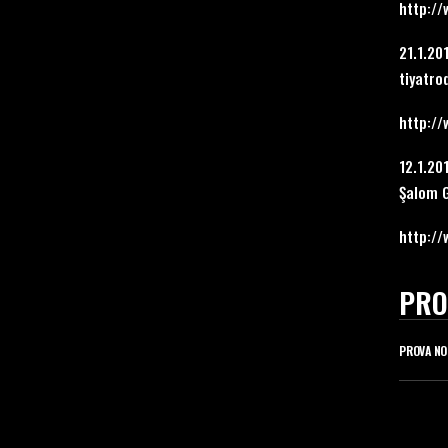
http://
21.1.20
tiyatro
http://
12.1.20
Şalom G
http:/
PRO
PROVA NO