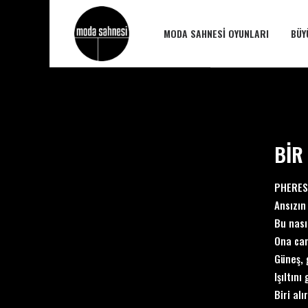
MODA SAHNESI OYUNLARI
BÜY
BİR
PHERES
Ansızın
Bu nası
Ona canl
Güneş, 
Işıltını
Biri alı