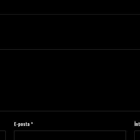
E-posta
*
İn