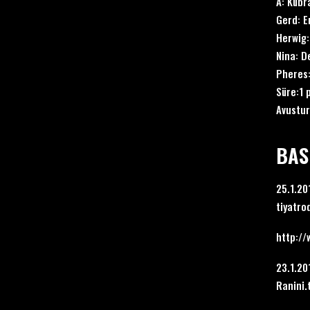
A: Kübr
Gerd: E
Herwig:
Nina: D
Pheres:
Süre:1 
Avustur
BAS
25.1.2
tiyatro
http://
23.1.20
Ranini.