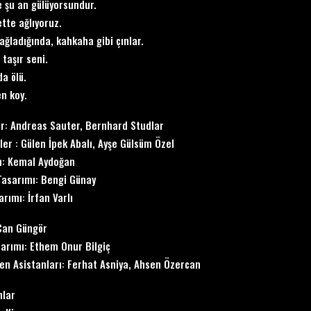
e şu an gülüyorsundur.
ette ağlıyoruz.
ağladığında, kahkaha gibi çınlar.
r taşır seni.
da ölü.
en koy.
r: Andreas Sauter, Bernhard Studlar
ler : Gülen İpek Abalı, Ayşe Gülsüm Özel
n: Kemal Aydoğan
asarımı: Bengi Günay
arımı: İrfan Varlı
Can Güngör
sarımı: Ethem Onur Bilgiç
n Asistanları: Ferhat Asniya, Ahsen Özercan
nlar