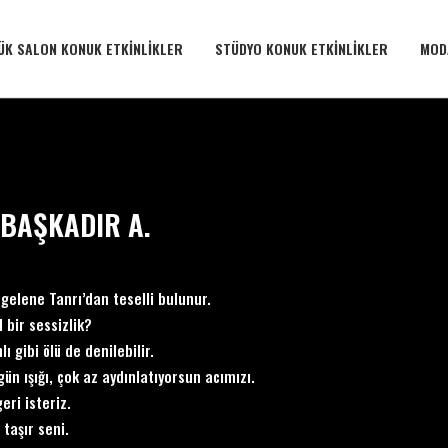
ÜK SALON KONUK ETKINLIKLER
STÜDYO KONUK ETKINLIKLER
MOD
 BAŞKADIR A.
 gelene Tanrı’dan teselli bulunur.
l bir sessizlik?
ı gibi ölü de denilebilir.
gün ışığı, çok az aydınlatıyorsun acımızı.
 geri isteriz.
r taşır seni.