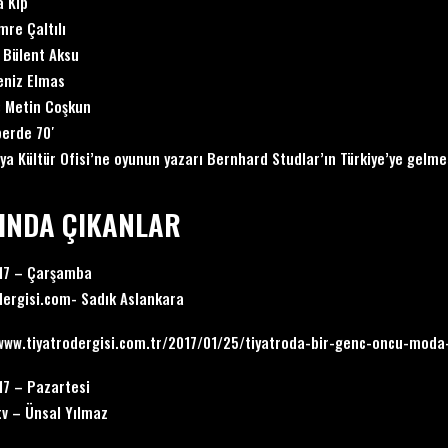
a Kip
mre Çaltılı
 Bülent Aksu
eniz Elmas
 Metin Coşkun
perde 70′
ya Kültür Ofisi’ne oyunun yazarı Bernhard Studlar’ın Türkiye’ye gelme
INDA ÇIKANLAR
017 – Çarşamba
dergisi.com- Sadık Aslankara
www.tiyatrodergisi.com.tr/2017/01/25/tiyatroda-bir-genc-oncu-moda
17 – Pazartesi
tv – Ünsal Yılmaz