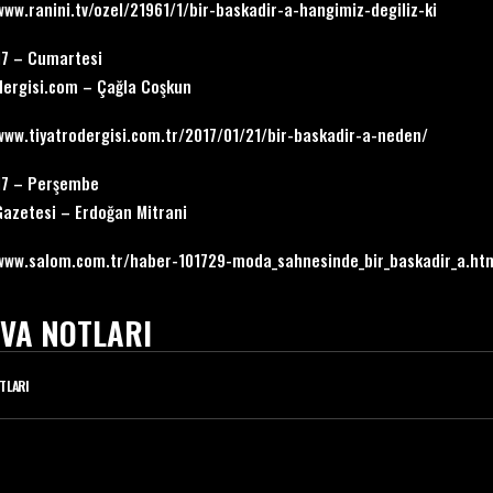
www.ranini.tv/ozel/21961/1/bir-baskadir-a-hangimiz-degiliz-ki
17 – Cumartesi
dergisi.com – Çağla Coşkun
www.tiyatrodergisi.com.tr/2017/01/21/bir-baskadir-a-neden/
17 – Perşembe
azetesi – Erdoğan Mitrani
/www.salom.com.tr/haber-101729-moda_sahnesinde_bir_baskadir_a.ht
VA NOTLARI
TLARI