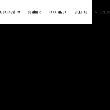
A SAHNESI TV
SEMINER
HAKKIMIZDA
BILET AL
BIZE U